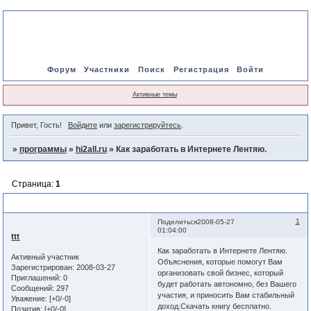
Форум
Участники
Поиск
Регистрация
Войти
Активные темы
Привет, Гость!
Войдите
или
зарегистрируйтесь
.
»
программы
»
hi2all.ru
»
Как заработать в Интернете Лентяю.
Страница:
1
Как заработать в Интернете Лентяю.
1
Поделиться
2008-05-27
01:04:00
ttt
Как заработать в Интернете Лентяю.
Активный участник
Объяснения, которые помогут Вам
Зарегистрирован
: 2008-03-27
организовать свой бизнес, который
Приглашений:
0
будет работать автономно, без Вашего
Сообщений:
297
участия, и приносить Вам стабильный
Уважение:
[+0/-0]
доход.Скачать книгу бесплатно.
Позитив:
[+0/-0]