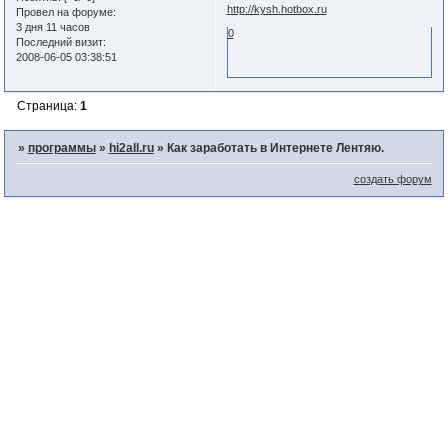
http://kysh.hotbox.ru
Провел на форуме:
3 дня 11 часов
0
Последний визит:
2008-06-05 03:38:51
Страница:
1
»
программы
»
hi2all.ru
»
Как заработать в Интернете Лентяю.
создать форум