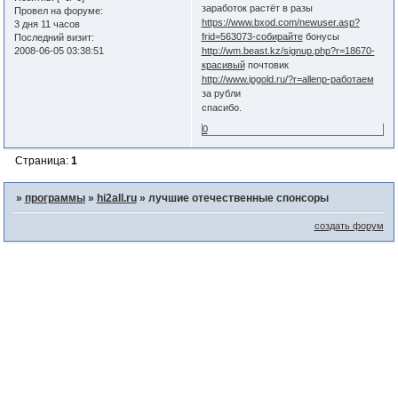
заработок растёт в разы
Провел на форуме:
https://www.bxod.com/newuser.asp?
3 дня 11 часов
frid=563073-собирайте
бонусы
Последний визит:
2008-06-05 03:38:51
http://wm.beast.kz/signup.php?r=18670-
красивый
почтовик
http://www.ipgold.ru/?r=allenp-работаем
за рубли
спасибо.
0
Страница:
1
»
программы
»
hi2all.ru
»
лучшие отечественные спонсоры
создать форум