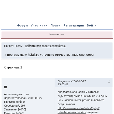
Форум
Участники
Поиск
Регистрация
Войти
Активные темы
Привет, Гость!
Войдите
или
зарегистрируйтесь
.
»
программы
»
hi2all.ru
»
лучшие отечественные спонсоры
Страница:
1
лучшие отечественные спонсоры
1
Поделиться
2008-05-27
15:05:41
ttt
предлагаю.спонсоры у которых
Активный участник
я(дилетант) вывел на WM на 2-4 день
Зарегистрирован
: 2008-03-27
не миллион но как раз на пиво(лиха
Приглашений:
0
беда начало)
Сообщений:
297
http://www.wmmail.ru/index2.php?
Уважение:
[+0/-0]
ref=allenp-выполняйте
задания-
Позитив:
[+0/-0]