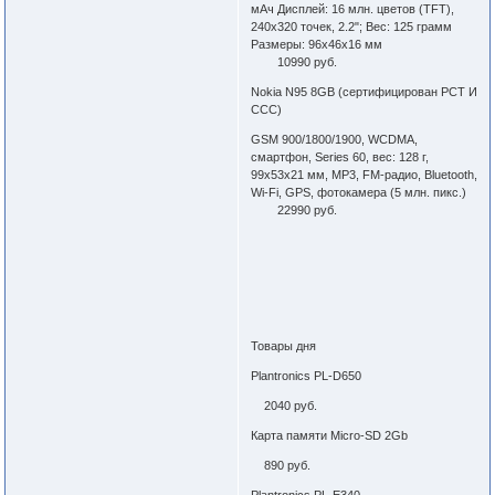
мАч Дисплей: 16 млн. цветов (TFT),
240x320 точек, 2.2"; Вес: 125 грамм
Размеры: 96x46x16 мм
10990 руб.
Nokia N95 8GB (сертифицирован РСТ И
ССС)
GSM 900/1800/1900, WCDMA,
смартфон, Series 60, вес: 128 г,
99x53x21 мм, MP3, FM-радио, Bluetooth,
Wi-Fi, GPS, фотокамера (5 млн. пикс.)
22990 руб.
Товары дня
Plantronics PL-D650
2040 руб.
Карта памяти Micro-SD 2Gb
890 руб.