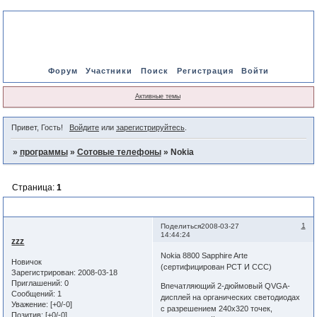
Форум
Участники
Поиск
Регистрация
Войти
Активные темы
Привет, Гость!
Войдите
или
зарегистрируйтесь
.
»
программы
»
Сотовые телефоны
»
Nokia
Страница:
1
Nokia
1
Поделиться
2008-03-27
14:44:24
zzz
Nokia 8800 Sapphire Arte
Новичок
(сертифицирован РСТ И ССС)
Зарегистрирован
: 2008-03-18
Приглашений:
0
Впечатляющий 2-дюймовый QVGA-
Сообщений:
1
дисплей на органических светодиодах
Уважение:
[+0/-0]
с разрешением 240x320 точек,
Позитив:
[+0/-0]