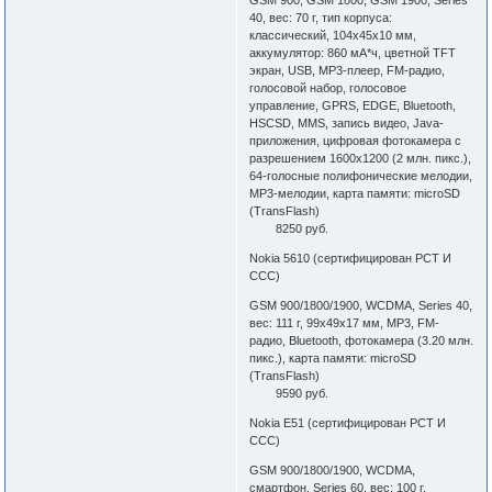
GSM 900, GSM 1800, GSM 1900, Series
40, вес: 70 г, тип корпуса:
классический, 104x45x10 мм,
аккумулятор: 860 мА*ч, цветной TFT
экран, USB, MP3-плеер, FM-радио,
голосовой набор, голосовое
управление, GPRS, EDGE, Bluetooth,
HSCSD, MMS, запись видео, Java-
приложения, цифровая фотокамера с
разрешением 1600x1200 (2 млн. пикс.),
64-голосные полифонические мелодии,
MP3-мелодии, карта памяти: microSD
(TransFlash)
8250 руб.
Nokia 5610 (сертифицирован РСТ И
ССС)
GSM 900/1800/1900, WCDMA, Series 40,
вес: 111 г, 99x49x17 мм, MP3, FM-
радио, Bluetooth, фотокамера (3.20 млн.
пикс.), карта памяти: microSD
(TransFlash)
9590 руб.
Nokia E51 (сертифицирован РСТ И
ССС)
GSM 900/1800/1900, WCDMA,
смартфон, Series 60, вес: 100 г,