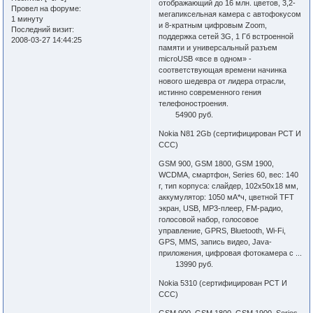
отображающий до 16 млн. цветов, 3,2-
Провел на форуме:
мегапиксельная камера с автофокусом
1 минуту
и 8-кратным цифровым Zoom,
Последний визит:
поддержка сетей 3G, 1 Гб встроенной
2008-03-27 14:44:25
памяти и универсальный разъем
microUSB «все в одном» -
соответствующая времени начинка
нового шедевра от лидера отрасли,
истинно современного гения
телефоностроения.
54900 руб.
Nokia N81 2Gb (сертифицирован РСТ И
ССС)
GSM 900, GSM 1800, GSM 1900,
WCDMA, смартфон, Series 60, вес: 140
г, тип корпуса: слайдер, 102x50x18 мм,
аккумулятор: 1050 мА*ч, цветной TFT
экран, USB, MP3-плеер, FM-радио,
голосовой набор, голосовое
управление, GPRS, Bluetooth, Wi-Fi,
GPS, MMS, запись видео, Java-
приложения, цифровая фотокамера с ...
13990 руб.
Nokia 5310 (сертифицирован РСТ И
ССС)