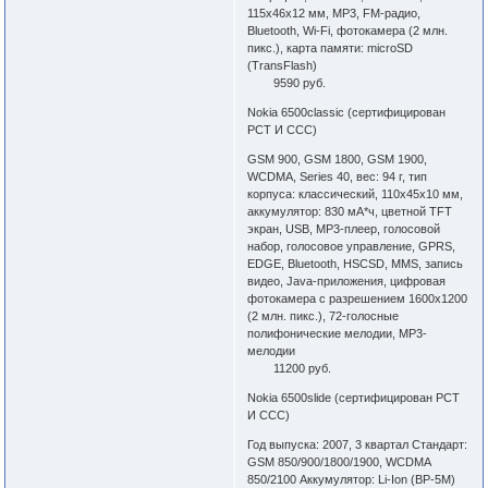
115x46x12 мм, MP3, FM-радио,
Bluetooth, Wi-Fi, фотокамера (2 млн.
пикс.), карта памяти: microSD
(TransFlash)
9590 руб.
Nokia 6500classic (сертифицирован
РСТ И ССС)
GSM 900, GSM 1800, GSM 1900,
WCDMA, Series 40, вес: 94 г, тип
корпуса: классический, 110x45x10 мм,
аккумулятор: 830 мА*ч, цветной TFT
экран, USB, MP3-плеер, голосовой
набор, голосовое управление, GPRS,
EDGE, Bluetooth, HSCSD, MMS, запись
видео, Java-приложения, цифровая
фотокамера с разрешением 1600x1200
(2 млн. пикс.), 72-голосные
полифонические мелодии, MP3-
мелодии
11200 руб.
Nokia 6500slide (сертифицирован РСТ
И ССС)
Год выпуска: 2007, 3 квартал Стандарт:
GSM 850/900/1800/1900, WCDMA
850/2100 Аккумулятор: Li-Ion (BP-5M)