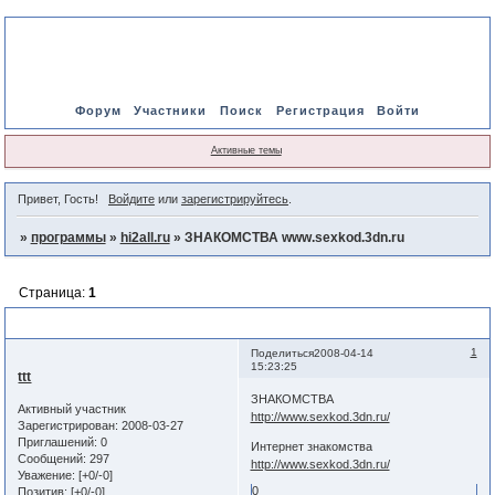
Форум
Участники
Поиск
Регистрация
Войти
Активные темы
Привет, Гость!
Войдите
или
зарегистрируйтесь
.
»
программы
»
hi2all.ru
»
ЗНАКОМСТВА www.sexkod.3dn.ru
Страница:
1
ЗНАКОМСТВА www.sexkod.3dn.ru
1
Поделиться
2008-04-14
15:23:25
ttt
ЗНАКОМСТВА
Активный участник
http://www.sexkod.3dn.ru/
Зарегистрирован
: 2008-03-27
Приглашений:
0
Интернет знакомства
Сообщений:
297
http://www.sexkod.3dn.ru/
Уважение:
[+0/-0]
0
Позитив:
[+0/-0]