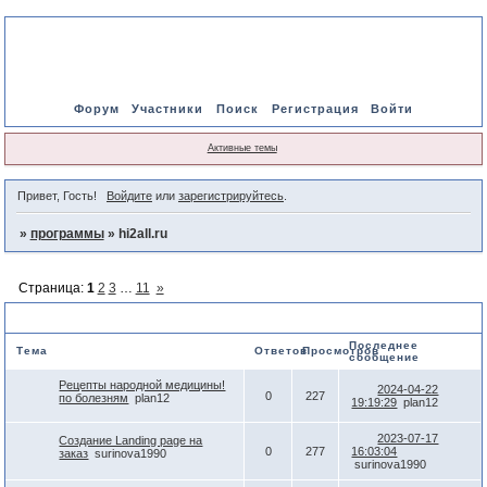
Форум
Участники
Поиск
Регистрация
Войти
Активные темы
Привет, Гость!
Войдите
или
зарегистрируйтесь
.
»
программы
»
hi2all.ru
Страница:
1
2
3
…
11
»
hi2all.ru
Последнее
Тема
Ответов
Просмотров
сообщение
Рецепты народной медицины!
2024-04-22
0
227
по болезням
plan12
19:19:29
plan12
2023-07-17
Создание Landing page на
0
277
16:03:04
заказ
surinova1990
surinova1990