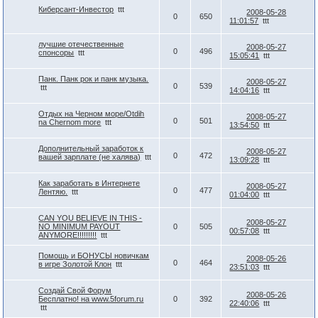
Киберсант-Инвестор
ttt
2008-05-28
0
650
11:01:57
ttt
лучшие отечественные
2008-05-27
0
496
спонсоры
ttt
15:05:41
ttt
Панк. Панк рок и панк музыка.
2008-05-27
0
539
ttt
14:04:16
ttt
Отдых на Черном море/Otdih
2008-05-27
0
501
na Chernom more
ttt
13:54:50
ttt
Дополнительный заработок к
2008-05-27
0
472
вашей зарплате (не халява)
ttt
13:09:28
ttt
Как заработать в Интернете
2008-05-27
0
477
Лентяю.
ttt
01:04:00
ttt
CAN YOU BELIEVE IN THIS -
2008-05-27
NO MINIMUM PAYOUT
0
505
00:57:08
ttt
ANYMORE!!!!!!!!!
ttt
Помощь и БОНУСЫ новичкам
2008-05-26
0
464
в игре Золотой Клон
ttt
23:51:03
ttt
Создай Свой Форум
2008-05-26
Бесплатно! на www.5forum.ru
0
392
22:40:06
ttt
ttt