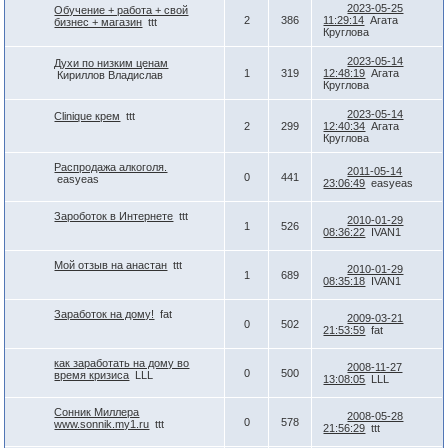
2023-05-25
Обучение + работа + свой
2
386
11:29:14
Агата
бизнес + магазин
ttt
Круглова
2023-05-14
Духи по низким ценам
1
319
12:48:19
Агата
Кириллов Владислав
Круглова
2023-05-14
Сlinique крем
ttt
2
299
12:40:34
Агата
Круглова
Распродажа алкоголя.
2011-05-14
0
441
easyeas
23:06:49
easyeas
Зароботок в Интернете
ttt
2010-01-29
1
526
08:36:22
IVAN1
Мой отзыв на анастан
ttt
2010-01-29
1
689
08:35:18
IVAN1
Заработок на дому!
fat
2009-03-21
0
502
21:53:59
fat
как заработать на дому во
2008-11-27
0
500
время кризиса
LLL
13:08:05
LLL
Сонник Миллера
2008-05-28
0
578
www.sonnik.my1.ru
ttt
21:56:29
ttt