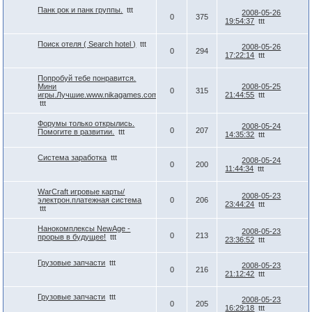
Панк рок и панк группы.
ttt
2008-05-26
0
375
19:54:37
ttt
Поиск отеля ( Search hotel )
ttt
2008-05-26
0
294
17:22:14
ttt
Попробуй тебе понравится.
Мини
2008-05-25
0
315
игры.Лучшие.www.nikagames.com
21:44:55
ttt
ttt
Форумы только открылись.
2008-05-24
0
207
Помогите в развитии.
ttt
14:35:32
ttt
Система заработка
ttt
2008-05-24
0
200
11:44:34
ttt
WarCraft игровые карты/
2008-05-23
электрон.платежная система
0
206
23:44:24
ttt
ttt
Нанокомплексы NewAge -
2008-05-23
0
213
прорыв в будущее!
ttt
23:36:52
ttt
Грузовые запчасти
ttt
2008-05-23
0
216
21:12:42
ttt
Грузовые запчасти
ttt
2008-05-23
0
205
16:29:18
ttt