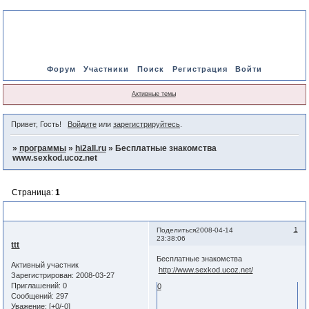
Форум
Участники
Поиск
Регистрация
Войти
Активные темы
Привет, Гость!
Войдите
или
зарегистрируйтесь
.
»
программы
»
hi2all.ru
»
Бесплатные знакомства
www.sexkod.ucoz.net
Страница:
1
Бесплатные знакомства www.sexkod.ucoz.net
1
Поделиться
2008-04-14
23:38:06
ttt
Бесплатные знакомства
Активный участник
http://www.sexkod.ucoz.net/
Зарегистрирован
: 2008-03-27
Приглашений:
0
0
Сообщений:
297
Уважение:
[+0/-0]