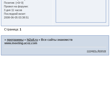
Позитив:
[+0/-0]
Провел на форуме:
3 дня 11 часов
Последний визит:
2008-06-05 03:38:51
Страница:
1
»
программы
»
hi2all.ru
»
Все сайты знакомств
www.meeting.ucoz.com
создать форум