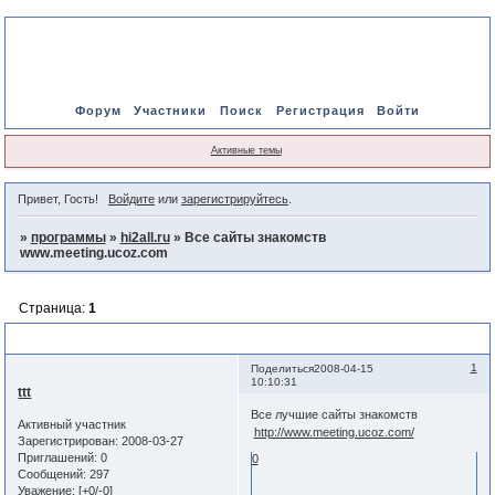
Форум
Участники
Поиск
Регистрация
Войти
Активные темы
Привет, Гость!
Войдите
или
зарегистрируйтесь
.
»
программы
»
hi2all.ru
»
Все сайты знакомств
www.meeting.ucoz.com
Страница:
1
Все сайты знакомств www.meeting.ucoz.com
1
Поделиться
2008-04-15
10:10:31
ttt
Все лучшие сайты знакомств
Активный участник
http://www.meeting.ucoz.com/
Зарегистрирован
: 2008-03-27
Приглашений:
0
0
Сообщений:
297
Уважение:
[+0/-0]