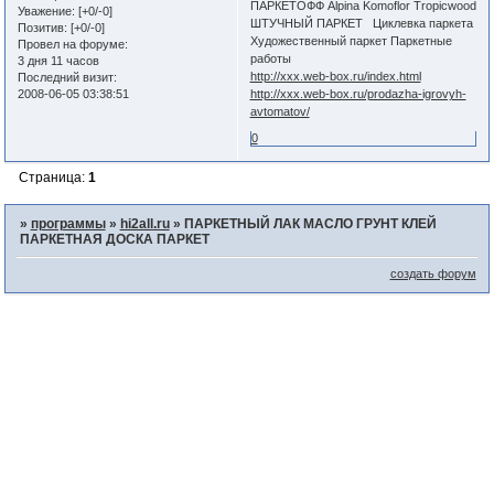
ПАРКЕТОФФ Alpina Komoflor Tropicwood
Уважение:
[+0/-0]
ШТУЧНЫЙ ПАРКЕТ Циклевка паркета
Позитив:
[+0/-0]
Художественный паркет Паркетные
Провел на форуме:
работы
3 дня 11 часов
http://xxx.web-box.ru/index.html
Последний визит:
2008-06-05 03:38:51
http://xxx.web-box.ru/prodazha-igrovyh-
avtomatov/
0
Страница:
1
»
программы
»
hi2all.ru
»
ПАРКЕТНЫЙ ЛАК МАСЛО ГРУНТ КЛЕЙ
ПАРКЕТНАЯ ДОСКА ПАРКЕТ
создать форум