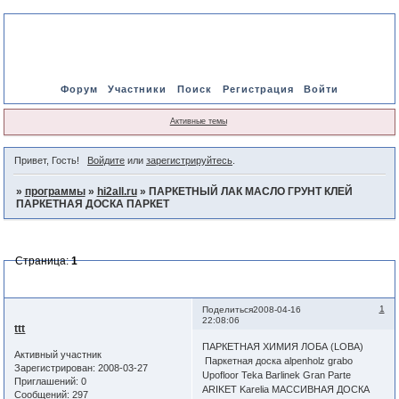
Форум
Участники
Поиск
Регистрация
Войти
Активные темы
Привет, Гость!
Войдите
или
зарегистрируйтесь
.
»
программы
»
hi2all.ru
»
ПАРКЕТНЫЙ ЛАК МАСЛО ГРУНТ КЛЕЙ
ПАРКЕТНАЯ ДОСКА ПАРКЕТ
Страница:
1
ПАРКЕТНЫЙ ЛАК МАСЛО ГРУНТ КЛЕЙ ПАРКЕТНАЯ ДОСКА
ПАРКЕТ
1
Поделиться
2008-04-16
22:08:06
ttt
ПАРКЕТНАЯ ХИМИЯ ЛОБА (LOBA)
Активный участник
Паркетная доска alpenholz grabo
Зарегистрирован
: 2008-03-27
Upofloor Teka Barlinek Gran Parte
Приглашений:
0
ARIKET Karelia МАССИВНАЯ ДОСКА
Сообщений:
297