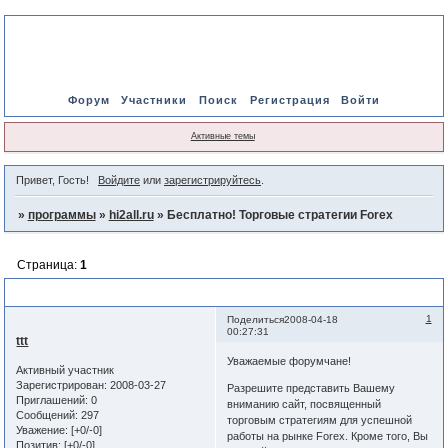
Форум
Участники
Поиск
Регистрация
Войти
Активные темы
Привет, Гость!
Войдите
или
зарегистрируйтесь
.
»
программы
»
hi2all.ru
»
Бесплатно! Торговые стратегии Forex
Страница:
1
Бесплатно! Торговые стратегии Forex
1
Поделиться
2008-04-18
00:27:31
ttt
Уважаемые форумчане!
Активный участник
Зарегистрирован
: 2008-03-27
Разрешите представить Вашему
Приглашений:
0
вниманию сайт, посвященный
Сообщений:
297
торговым стратегиям для успешной
Уважение:
[+0/-0]
работы на рынке Forex. Кроме того, Вы
Позитив:
[+0/-0]