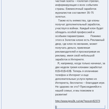
частная газета – «золотая стрела»,
информирующая о всех событиях
страны. Ежемесячный заработок
журналистов составляет 35-75
золотых.
Также есть княжества, где клоны
получат дополнительный заработок,
участвуя в войнах. Каждый клон будет
обладать особой профессией и
особыми параметрами. Помимо
этого в Золотом клоне есть Рекламный
двор, где клон по желанию, может
получать деньги, привлекая
рекламодателей и просматривая их
рекламу, имея свой небольшой
заработок в Интернете.
Я, например, когда только начинал, за
две недели тремя клонами заработал
81$+81$+63$. Теперь я оплачиваю
телефон и Интернет и еще
дополнительные услуги прямо из
Интернета, бесплатно – благодаря игре.
Не здорово ли это? Присоединяйся к
нашей семье, и мы поможем в
развитии!
http://www.igra3k.ru/vip/?posol=82373
0