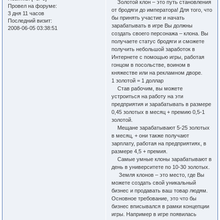
Золотой клон – это путь становления
Провел на форуме:
от бродяги до императора! Для того, что
3 дня 11 часов
бы принять участие и начать
Последний визит:
зарабатывать в игре Вы должны
2008-06-05 03:38:51
создать своего персонажа – клона. Вы
получаете статус бродяги и сможете
получить небольшой заработок в
Интернете с помощью игры, работая
гонцом в посольстве, воином в
княжестве или на рекламном дворе.
1 золотой = 1 доллар
Став рабочим, вы можете
устроиться на работу на эти
предприятия и зарабатывать в размере
0,45 золотых в месяц + премию 0,5-1
золотой.
Мещане зарабатывают 5-25 золотых
в месяц, + они также получают
зарплату, работая на предприятиях, в
размере 4,5 + премия.
Самые умные клоны зарабатывают в
день в университете по 10-30 золотых.
Земля клонов – это место, где Вы
можете создать свой уникальный
бизнес и продавать ваш товар людям.
Основное требование, это что бы
бизнес вписывался в рамки концепции
игры. Например в игре появилась