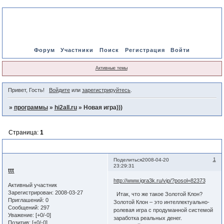
Форум
Участники
Поиск
Регистрация
Войти
Активные темы
Привет, Гость!
Войдите
или
зарегистрируйтесь
.
»
программы
»
hi2all.ru
»
Новая игра)))
Страница:
1
Новая игра)))
1
Поделиться
2008-04-20
23:29:31
ttt
http://www.igra3k.ru/vip/?posol=82373
Активный участник
Зарегистрирован
: 2008-03-27
Итак, что же такое Золотой Клон?
Приглашений:
0
Золотой Клон – это интеллектуально-
Сообщений:
297
ролевая игра с продуманной системой
Уважение:
[+0/-0]
заработка реальных денег.
Позитив:
[+0/-0]