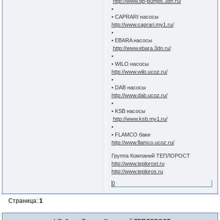
http://www.dp-pumps.3dn.ru/
•
• CAPRARI насосы
http://www.caprari.my1.ru/
•
• EBARA насосы
http://www.ebara.3dn.ru/
•
• WILO насосы
http://www.wilo.ucoz.ru/
•
• DAB насосы
http://www.dab.ucoz.ru/
•
• KSB насосы
http://www.ksb.my1.ru/
•
• FLAMCO баки
http://www.flamco.ucoz.ru/
Группа Компаний ТЕПЛОРОСТ
http://www.teplorost.ru
http://www.teploros.ru
0
Страница:
1