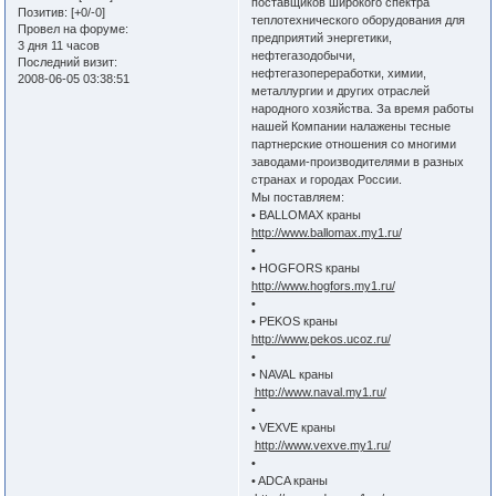
поставщиков широкого спектра
Позитив:
[+0/-0]
теплотехнического оборудования для
Провел на форуме:
предприятий энергетики,
3 дня 11 часов
нефтегазодобычи,
Последний визит:
нефтегазопереработки, химии,
2008-06-05 03:38:51
металлургии и других отраслей
народного хозяйства. За время работы
нашей Компании налажены тесные
партнерские отношения со многими
заводами-производителями в разных
странах и городах России.
Мы поставляем:
• BALLOMAX краны
http://www.ballomax.my1.ru/
•
• HOGFORS краны
http://www.hogfors.my1.ru/
•
• PEKOS краны
http://www.pekos.ucoz.ru/
•
• NAVAL краны
http://www.naval.my1.ru/
•
• VEXVE краны
http://www.vexve.my1.ru/
•
• ADCA краны