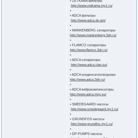
• ZETKAMA фильтры
http://www.zetkama.my1.ru/
•
• ADCA фильтры
http://www.adca.do.am/
•
• MANKENBERG сепараторы
http://www.mankenberg.3dn.ru/
•
• FLAMCO сепараторы
http://www.flamco.3dn.ru/
•
• ADCA сепараторы
http://www.adca.clan.su/
•
• ADCA конденсатоотводчики
http://www.adca.3dn.ru/
•
• ADCA виброкомпенсаторы
http://www.adca.moy.su/
•
• SMEDEGAARD насосы
http://www.smedegaard.my1.ru/
•
• GRUNDFOS насосы
http://www.grundfos.my1.ru/
•
• DP-PUMPS насосы