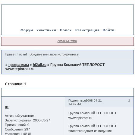
Форум
Участники
Поиск
Регистрация
Войти
Активные темы
Привет, Гость!
Войдите
или
зарегистрируйтесь
.
»
программы
»
hi2all.ru
»
Группа Компаний ТЕПЛОРОСТ
www.teplorost.ru
Страница:
1
Группа Компаний ТЕПЛОРОСТ www.teplorost.ru
1
Поделиться
2008-04-21
14:42:44
ttt
Группа Компаний ТЕПЛОРОСТ
Активный участник
wwwteplorost.ru
Зарегистрирован
: 2008-03-27
Приглашений:
0
Группа Компаний ТЕПЛОРОСТ
Сообщений:
297
является одним из ведущих
Уважение:
[+0/-0]