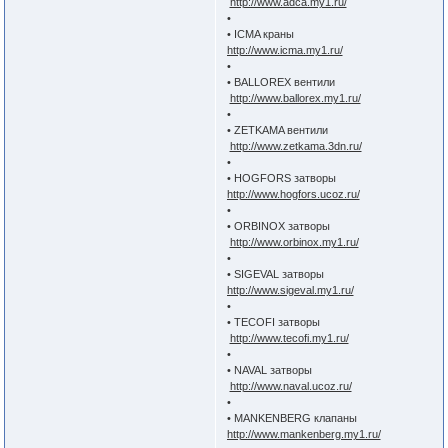
http://www.adca.my1.ru/
•
• ICMA краны
http://www.icma.my1.ru/
•
• BALLOREX вентили
http://www.ballorex.my1.ru/
•
• ZETKAMA вентили
http://www.zetkama.3dn.ru/
•
• HOGFORS затворы
http://www.hogfors.ucoz.ru/
•
• ORBINOX затворы
http://www.orbinox.my1.ru/
•
• SIGEVAL затворы
http://www.sigeval.my1.ru/
•
• TECOFI затворы
http://www.tecofi.my1.ru/
•
• NAVAL затворы
http://www.naval.ucoz.ru/
•
• MANKENBERG клапаны
http://www.mankenberg.my1.ru/