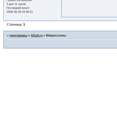
Провел на форуме:
3 дня 11 часов
Последний визит:
2008-06-05 03:38:51
Страница:
1
»
программы
»
hi2all.ru
»
Микросхемы