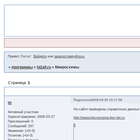
Привет, Гость!
Войдите
или
зарегистрируйтесь
.
»
программы
»
hi2all.ru
»
Микросхемы
Страница:
1
Микросхемы
Поделиться
2008-03-30 15:17:09
ttt
На сайте приведены справочные данные 
Активный участник
Зарегистрирован
: 2008-03-27
http://www.microsxema.jino-net.ru
Приглашений:
0
0
Сообщений:
297
Уважение:
[+0/-0]
Позитив:
[+0/-0]