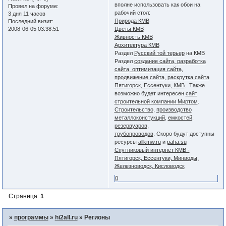
вполне использовать как обои на
Провел на форуме:
рабочий стол:
3 дня 11 часов
Природа КМВ
Последний визит:
2008-06-05 03:38:51
Цветы КМВ
Живность КМВ
Архитектура КМВ
Раздел
Русский той терьер
на КМВ
Раздел
создание сайта, разработка
сайта, оптимизация сайта,
продвижение сайта, раскрутка сайта
Пятигорск, Ессентуки, КМВ
. Также
возможно будет интересен
сайт
строительной компании Миртом
.
Строительство
,
производство
металлоконстукций
,
емкостей
,
резервуаров
,
трубопроводов
. Скоро будут доступны
ресурсы
allkmw.ru
и
paha.su
Спутниковый интернет КМВ -
Пятигорск, Ессентуки, Минводы,
Железноводск, Кисловодск
0
Страница:
1
»
программы
»
hi2all.ru
»
Регионы