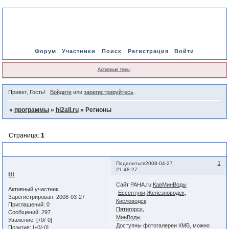
Форум
Участники
Поиск
Регистрация
Войти
Активные темы
Привет, Гость!
Войдите
или
зарегистрируйтесь
.
»
программы
»
hi2all.ru
»
Регионы
Страница:
1
Регионы
1
Поделиться
2008-04-27
21:48:27
ttt
Сайт PAHA.ru
КавМинВоды
Активный участник
-
Ессентуки
,
Железноводск
,
Зарегистрирован
: 2008-03-27
Кисловодск
,
Приглашений:
0
Пятигорск
,
Сообщений:
297
МинВоды
.
Уважение:
[+0/-0]
Доступны фотогалереи КМВ, можно
Позитив:
[+0/-0]