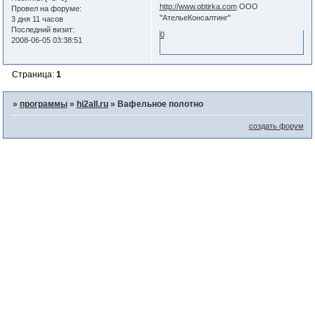
http://www.obtirka.com
ООО
Провел на форуме:
"АтельеКонсалтинг"
3 дня 11 часов
Последний визит:
0
2008-06-05 03:38:51
Страница:
1
»
программы
»
hi2all.ru
»
Вафельное полотно
создать форум