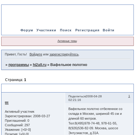
Форум
Участники
Поиск
Регистрация
Войти
Активные темы
Привет, Гость!
Войдите
или
зарегистрируйтесь
.
»
программы
»
hi2all.ru
»
Вафельное полотно
Страница:
1
Вафельное полотно
1
Поделиться
2008-04-28
02:21:16
ttt
Вафельное полотно отбеленное со
Активный участник
склада в Москве, шириной 45 см и
Зарегистрирован
: 2008-03-27
длиной 60 метров.
Приглашений:
0
Тел:8(495)978-74-48, 978-61-55,
Сообщений:
297
8(926)536-82-09. Москва, шоссе
Уважение:
[+0/-0]
Энтузиастов, д.31А.
Позитив:
[+0/-0]