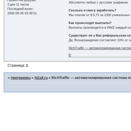
Провел на форуме:
Абсолютно любые с русским трафиком.
3 дня 11 часов
Последний визит:
Сколько я смогу заработать?
2008-06-05 03:38:51
Мы платим от $ 0,75 за 1000 уникальных
Как происходят выплаты?
Выплаты производятся в WMZ каждый по
Существует ли у Вас реферальская с
Да. Вознаграждение составляет 10% от з
RichTraffic — автоматизированная сист
0
Страница:
1
»
программы
»
hi2all.ru
»
RichTraffic — автоматизированная система п