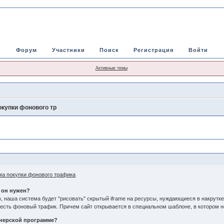
Форум
Участники
Поиск
Регистрация
Войти
Активные темы
окупки фонового тр
ема покупки фонового трафика
 он нужен?
, наша система будет "рисовать" скрытый iframe на ресурсы, нуждающиеся в накрутке
 есть фоновый трафик. Причем сайт открывается в специальном шаблоне, в котором н
ртнерской программе?