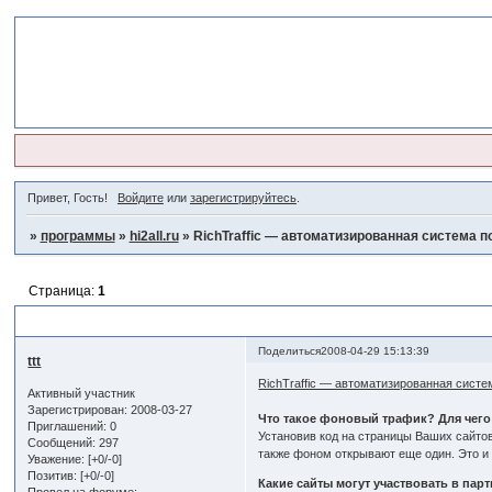
Привет, Гость!
Войдите
или
зарегистрируйтесь
.
»
программы
»
hi2all.ru
»
RichTraffic — автоматизированная система п
Страница:
1
RichTraffic — автоматизированная система покупки фонового тр
Поделиться
2008-04-29 15:13:39
ttt
RichTraffic — автоматизированная сист
Активный участник
Зарегистрирован
: 2008-03-27
Что такое фоновый трафик? Для чего
Приглашений:
0
Установив код на страницы Ваших сайтов
Сообщений:
297
также фоном открывают еще один. Это и
Уважение:
[+0/-0]
Позитив:
[+0/-0]
Какие сайты могут участвовать в па