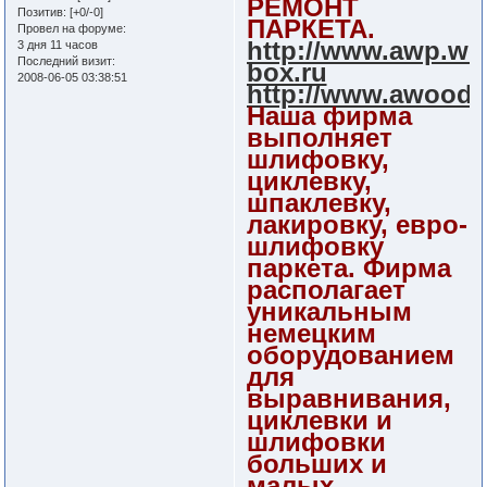
РЕМОНТ
Позитив:
[+0/-0]
ПАРКЕТА.
Провел на форуме:
http://www.awp.we
3 дня 11 часов
Последний визит:
box.ru
2008-06-05 03:38:51
http://www.awood.
Наша фирма
выполняет
шлифовку,
циклевку,
шпаклевку,
лакировку, евро-
шлифовку
паркета. Фирма
располагает
уникальным
немецким
оборудованием
для
выравнивания,
циклевки и
шлифовки
больших и
малых