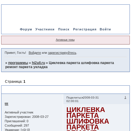
Форум
Участники
Поиск
Регистрация
Войти
Активные темы
Привет, Гость!
Войдите
или
зарегистрируйтесь
.
»
программы
»
hi2all.ru
»
Циклевка паркета шлифовка паркета
ремонт паркета укладка
Страница:
1
Циклевка паркета шлифовка паркета ремонт паркета укладка
1
Поделиться
2008-03-31
02:00:01
ttt
ЦИКЛЕВКА
Активный участник
ПАРКЕТА
Зарегистрирован
: 2008-03-27
ШЛИФОВКА
Приглашений:
0
ПАРКЕТА
Сообщений:
297
Уважение:
[+0/-0]