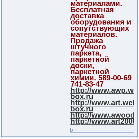
материалами.
Бесплатная
доставка
оборудования и
сопутствующих
материалов.
Продажа
штучного
паркета,
паркетной
доски,
паркетной
химии. 589-00-69
741-83-47
http://www.awp.we
box.ru
http://www.art.web
box.ru
http://www.awood.
http://www.art2000.
0