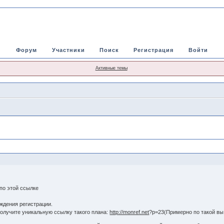
Форум
Участники
Поиск
Регистрация
Войти
Активные темы
по этой ссылке
ждения регистрации.
получите уникальную ссылку такого плана:
http://monref.net
?p=23(Примерно по такой вы