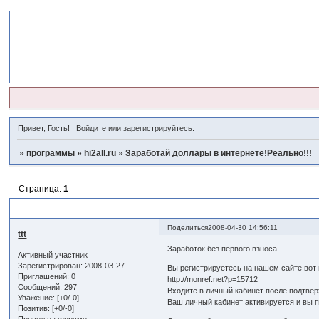
Привет, Гость!
Войдите
или
зарегистрируйтесь
.
»
программы
»
hi2all.ru
»
Заработай доллары в интернете!Реально!!!
Страница:
1
Заработай доллары в интернете!Реально!!!
Поделиться
2008-04-30 14:56:11
ttt
Заработок без первого взноса.
Активный участник
Зарегистрирован
: 2008-03-27
Вы регистрируетесь на нашем сайте вот 
Приглашений:
0
http://monref.net
?p=15712
Сообщений:
297
Входите в личный кабинет после подтвер
Уважение:
[+0/-0]
Ваш личный кабинет активируется и вы 
Позитив:
[+0/-0]