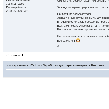
Провел на форуме:
Смысл этой ссылки таков: чем больше ч
3 дня 11 часов
Последний визит:
За каждого зарегестрированного пользов
2008-06-05 03:38:51
Привлечние пользователей:
Заходите на форумы, на сайты для поиск
В течении суток ваше сообщение просмот
Если вам повезет,либо вы хитры и наход
Вы можете привлечь огромное количество
Снять деньги со счета вы сможете в люб
Всё реально!!!
0
Страница:
1
»
программы
»
hi2all.ru
»
Заработай доллары в интернете!Реально!!!