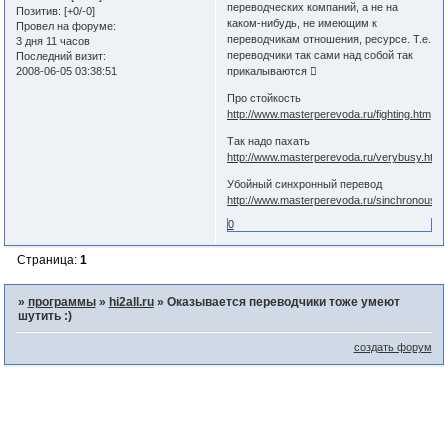
переводческих компаний, а не на
Позитив:
[+0/-0]
каком-нибудь, не имеющим к
Провел на форуме:
переводчикам отношения, ресурсе. Т.е.
3 дня 11 часов
переводчики так сами над собой так
Последний визит:
2008-06-05 03:38:51
прикалываются 
Про стойкость
http://www.masterperevoda.ru/fighting.htm
Так надо пахать
http://www.masterperevoda.ru/verybusy.htm
Убойный синхронный перевод
http://www.masterperevoda.ru/sinchronous.h
0
Страница:
1
»
программы
»
hi2all.ru
»
Оказывается переводчики тоже умеют
шутить :)
создать форум