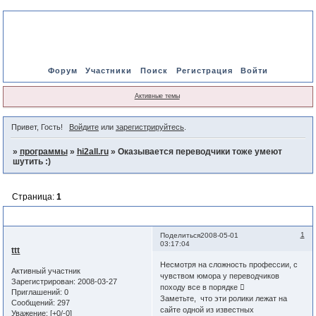
Форум
Участники
Поиск
Регистрация
Войти
Активные темы
Привет, Гость!
Войдите
или
зарегистрируйтесь
.
»
программы
»
hi2all.ru
»
Оказывается переводчики тоже умеют
шутить :)
Страница:
1
Оказывается переводчики тоже умеют шутить :)
1
Поделиться
2008-05-01
03:17:04
ttt
Несмотря на сложность профессии, с
Активный участник
чувством юмора у переводчиков
Зарегистрирован
: 2008-03-27
походу все в порядке 
Приглашений:
0
Заметьте, что эти ролики лежат на
Сообщений:
297
сайте одной из известных
Уважение:
[+0/-0]