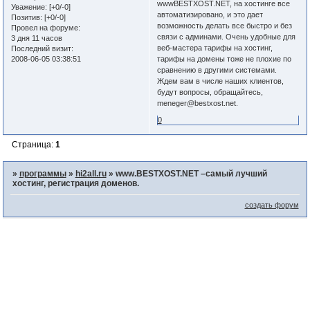
wwwBESTXOST.NET, на хостинге все
Уважение:
[+0/-0]
автоматизировано, и это дает
Позитив:
[+0/-0]
возможность делать все быстро и без
Провел на форуме:
связи с админами. Очень удобные для
3 дня 11 часов
веб-мастера тарифы на хостинг,
Последний визит:
2008-06-05 03:38:51
тарифы на домены тоже не плохие по
сравнению в другими системами.
Ждем вам в числе наших клиентов,
будут вопросы, обращайтесь,
meneger@bestxost.net.
0
Страница:
1
»
программы
»
hi2all.ru
»
www.BESTXOST.NET –самый лучший
хостинг, регистрация доменов.
создать форум