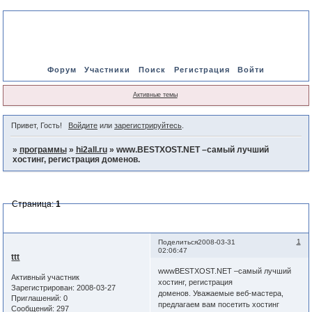
Форум
Участники
Поиск
Регистрация
Войти
Активные темы
Привет, Гость!
Войдите
или
зарегистрируйтесь
.
»
программы
»
hi2all.ru
»
www.BESTXOST.NET –самый лучший
хостинг, регистрация доменов.
Страница:
1
www.BESTXOST.NET –самый лучший хостинг, регистрация
доменов.
1
Поделиться
2008-03-31
02:06:47
ttt
wwwBESTXOST.NET –самый лучший
Активный участник
хостинг, регистрация
Зарегистрирован
: 2008-03-27
доменов. Уважаемые веб-мастера,
Приглашений:
0
предлагаем вам посетить хостинг
Сообщений:
297