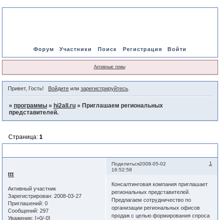
Форум
Участники
Поиск
Регистрация
Войти
Активные темы
Привет, Гость!
Войдите
или
зарегистрируйтесь
.
»
программы
»
hi2all.ru
»
Приглашаем региональных
представителей.
Страница:
1
Приглашаем региональных представителей.
1
Поделиться
2008-05-02
16:52:58
ttt
Консалтинговая компания приглашает
Активный участник
региональных представителей.
Зарегистрирован
: 2008-03-27
Предлагаем сотрудничество по
Приглашений:
0
организации региональных офисов
Сообщений:
297
продаж с целью формирования спроса
Уважение:
[+0/-0]