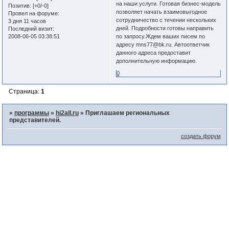
на наши услуги. Готовая бизнес-модель
Позитив:
[+0/-0]
позволяет начать взаимовыгодное
Провел на форуме:
сотрудничество с течении нескольких
3 дня 11 часов
дней. Подробности готовы направить
Последний визит:
2008-06-05 03:38:51
по запросу.Ждем ваших писем по
адресу mns77@bk.ru. Автоответчик
данного адреса предоставит
дополнительную информацию.
0
Страница:
1
»
программы
»
hi2all.ru
»
Приглашаем региональных
представителей.
создать форум