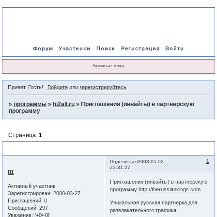
Форум
Участники
Поиск
Регистрация
Войти
Активные темы
Привет, Гость!
Войдите
или
зарегистрируйтесь
.
»
программы
»
hi2all.ru
»
Приглашения (инвайты) в партнерскую
программу
Страница:
1
Приглашения (инвайты) в партнерскую программу
1
Поделиться
2008-05-02
23:31:27
ttt
Приглашения (инвайты) в партнерскую
Активный участник
программу
http://therussiankings.com
Зарегистрирован
: 2008-03-27
Приглашений:
0
Уникальная русская партнерка для
Сообщений:
297
развлекательного трафика!
Уважение:
[+0/-0]