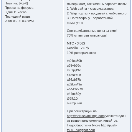
Позитив:
[+0/-0]
Выбери сам, как хочешь зарабатывать!
Провел на форуме:
1. Web сайты - классика жанра
3 дня 11 часов
2. Wap портал - продавай с мобильного
Последний визит:
3. По телефону - зарабатывай
2008-06-05 03:38:51
поминутно
Сногсшибательные цены за смс!
70% от выплат оператора!
МТС - 3.86$
Билайн - 2,67$
10% реферальские
m94ea50b
u69yb36c
m51pj19v
c18sz40b
a66zb67b
a32km49n
w55zw53w
e44cx39y
t63fk10n
n96zp52m
При регистрации на
http://therussiankings.com
укажите один
из выше предложенных инвайтов
.
Подробности на блоге
http://push-
th001.blogspot.com