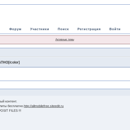
Форум
Участники
Поиск
Регистрация
Войти
Активные темы
НО[/color]
ый контент.
литы бесплатно.
http://allmobilefree.siteedit.ru
SIT FILES !!!