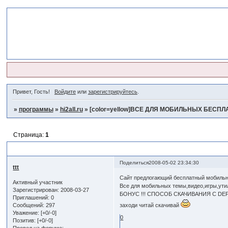
Привет, Гость!
Войдите
или
зарегистрируйтесь
.
»
программы
»
hi2all.ru
»
[color=yellow]ВСЕ ДЛЯ МОБИЛЬНЫХ БЕСПЛАТ
Страница:
1
[color=yellow]ВСЕ ДЛЯ МОБИЛЬНЫХ БЕСПЛАТНО[/color]
Поделиться
2008-05-02 23:34:30
ttt
Сайт предлогающий бесплатный мобильн
Активный участник
Все для мобильных темы,видео,игры,ути
Зарегистрирован
: 2008-03-27
БОНУС !!! СПОСОБ СКАЧИВАНИЯ С DEPO
Приглашений:
0
Сообщений:
297
заходи читай скачивай
Уважение:
[+0/-0]
0
Позитив:
[+0/-0]