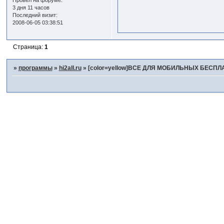
Провел на форуме:
3 дня 11 часов
Последний визит:
2008-06-05 03:38:51
Страница:
1
»
программы
»
hi2all.ru
»
[color=yellow]ВСЕ ДЛЯ МОБИЛЬНЫХ БЕСПЛАТ