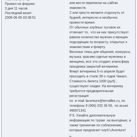
или вести переписки на сайтах
Провел на форуме:
знакомств.
3 дня 11 часов
 или просто желаете отдохнуть от
Последний визит:
2008-06-05 03:38:51
будней, интересно и необычно
провести время.
От обычных клубных тусовок их
отличает то, что на них присутствует
равное количество мужчин и женщин
подходящие по возрасту, открытых к
знакомствам и флирту.
Веселые темы для общения, конкурсы,
музыка, красиво одетые мужчины и
женщины, все это создает атмосферу
праздника закрытой вечеринки.
Флирт вечеринка 5-го апреля будет
проходить в стиле 30-х годов Чикаго.
Стоимость билета 1000 (руб) ,
существуют скидки. На вечеринку
требуется предварительная
регистрация
по e-mail: laventure@terrafiles.ru, по
телефону 8 (906) 032 36 59, по аське
496971341
P.S. Узнайте дополнительную
информацию по турам на выходные, а
также тренингам по соблазнению,
которые предлагает клуб LAventure!