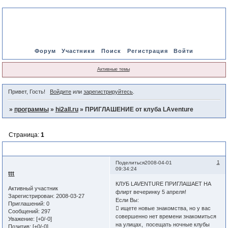
Форум
Участники
Поиск
Регистрация
Войти
Активные темы
Привет, Гость!
Войдите
или
зарегистрируйтесь
.
»
программы
»
hi2all.ru
»
ПРИГЛАШЕНИЕ от клуба LAventure
Страница:
1
ПРИГЛАШЕНИЕ от клуба LAventure
1
Поделиться
2008-04-01
09:34:24
ttt
КЛУБ LAVENTURE ПРИГЛАШАЕТ НА
Активный участник
флирт вечеринку 5 апреля!
Зарегистрирован
: 2008-03-27
Если Вы:
Приглашений:
0
 ищете новые знакомства, но у вас
Сообщений:
297
совершенно нет времени знакомиться
Уважение:
[+0/-0]
на улицах, посещать ночные клубы
Позитив:
[+0/-0]