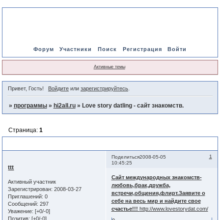
Форум
Участники
Поиск
Регистрация
Войти
Активные темы
Привет, Гость!
Войдите
или
зарегистрируйтесь
.
»
программы
»
hi2all.ru
»
Love story datIing - сайт знакомств.
Страница:
1
Love story datIing - сайт знакомств.
1
Поделиться
2008-05-05
10:45:25
ttt
Сайт международных знакомств-
Активный участник
любовь,брак,дружба,
Зарегистрирован
: 2008-03-27
встречи,общения,флирт.Заявите о
Приглашений:
0
себе на весь мир и найдите свое
Сообщений:
297
счастье!!!
http://www.lovestorydat.com/
Уважение:
[+0/-0]
Позитив:
[+0/-0]