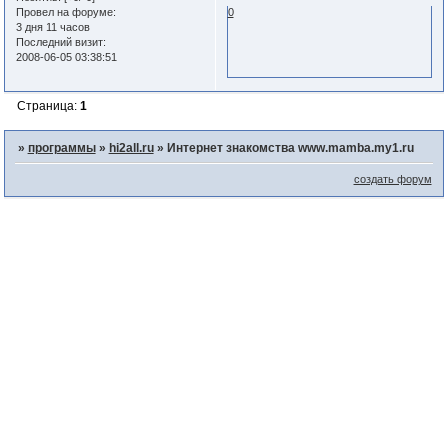
Провел на форуме:
0
3 дня 11 часов
Последний визит:
2008-06-05 03:38:51
Страница:
1
»
программы
»
hi2all.ru
»
Интернет знакомства www.mamba.my1.ru
создать форум