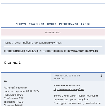
Форум
Участники
Поиск
Регистрация
Войти
Активные темы
Привет, Гость!
Войдите
или
зарегистрируйтесь
.
»
программы
»
hi2all.ru
»
Интернет знакомства www.mamba.my1.ru
Страница:
1
Интернет знакомства www.mamba.my1.ru
1
Поделиться
2008-05-05
16:02:00
ttt
Интернет знакомства
Активный участник
http://www.mamba.my1.ru/
Зарегистрирован
: 2008-03-27
Приглашений:
0
Более 9 млн. анкет. Поиск по любым
Сообщений:
297
параметрам, регистрируйся!
Уважение:
[+0/-0]
Приходите, знакомьтесь, влюбляйтесь!
Позитив:
[+0/-0]