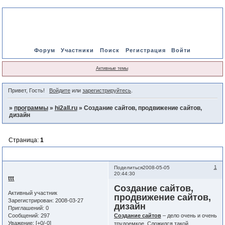
Форум
Участники
Поиск
Регистрация
Войти
Активные темы
Привет, Гость!
Войдите
или
зарегистрируйтесь
.
»
программы
»
hi2all.ru
»
Создание сайтов, продвижение сайтов,
дизайн
Страница:
1
Создание сайтов, продвижение сайтов, дизайн
1
Поделиться
2008-05-05
20:44:30
ttt
Создание сайтов,
Активный участник
продвижение сайтов,
Зарегистрирован
: 2008-03-27
дизайн
Приглашений:
0
Сообщений:
297
Создание сайтов
– дело очень и очень
Уважение:
[+0/-0]
трудоемкое. Сложился такой