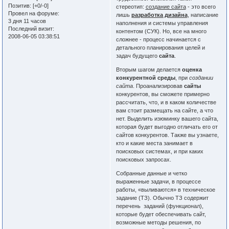
Позитив:
[+0/-0]
стереотип:
создание сайта
- это всего
Провел на форуме:
лишь
разработка дизайна
, написание
3 дня 11 часов
наполнения и системы управления
Последний визит:
контентом (СУК). Но, все на много
2008-06-05 03:38:51
сложнее - процесс начинается с
детального планирования целей и
задач будущего
сайта
.
Вторым шагом делается
оценка
конкурентной среды
, при
создании
сайта
. Проанализировав
сайты
конкурентов, вы сможете примерно
рассчитать, что, и в каком количестве
вам стоит размещать на сайте, а что
нет. Выделить изюминку вашего сайта,
которая будет выгодно отличать его от
сайтов конкурентов. Также вы узнаете,
кто и какие места занимает в
поисковых системах, и при каких
поисковых запросах.
Собранные данные и четко
выраженные задачи, в процессе
работы, «выливаются» в техническое
задание (ТЗ). Обычно ТЗ содержит
перечень заданий (функционал),
которые будет обеспечивать сайт,
возможные методы решения, по