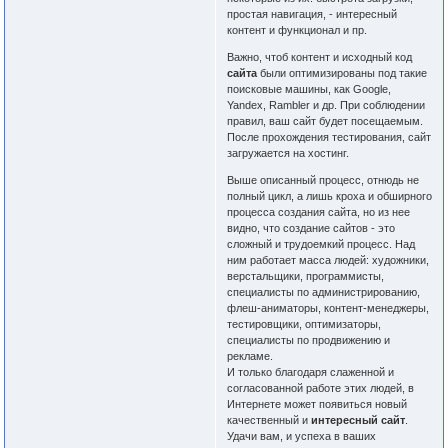
простая навигация, - интересный
контент и функционал и пр.
Важно, чтоб контент и исходный код
сайта
были оптимизированы под такие
поисковые машины, как Google,
Yandex, Rambler и др. При соблюдении
правил, ваш сайт будет посещаемым.
После прохождения тестирования, сайт
загружается на хостинг.
Выше описанный процесс, отнюдь не
полный цикл, а лишь кроха и обширного
процесса создания сайта, но из нее
видно, что создание сайтов - это
сложный и трудоемкий процесс. Над
ним работает масса людей: художники,
верстальщики, программисты,
специалисты по администрированию,
флеш-аниматоры, контент-менеджеры,
тестировщики, оптимизаторы,
специалисты по продвижению и
рекламе.
И только благодаря слаженной и
согласованной работе этих людей, в
Интернете может появиться новый
качественный и
интересный сайт
.
Удачи вам, и успеха в ваших