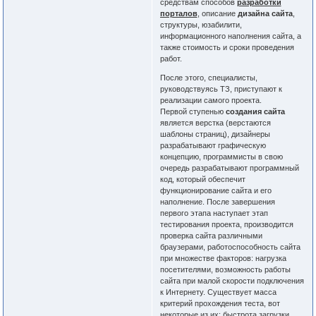
средствам способов
разработки
порталов
, описание
дизайна сайта
,
структуры, юзабилити,
информационного наполнения сайта, а
также стоимость и сроки проведения
работ.
После этого, специалисты,
руководствуясь ТЗ, приступают к
реализации самого проекта.
Первой ступенью
создания сайта
является верстка (верстаются
шаблоны страниц), дизайнеры
разрабатывают графическую
концепцию, программисты в свою
очередь разрабатывают программный
код, который обеспечит
функционирование сайта и его
наполнение. После завершения
первого этапа наступает этап
тестирования проекта, производится
проверка сайта различными
браузерами, работоспособность сайта
при множестве факторов: нагрузка
посетителями, возможность работы
сайта при малой скорости подключения
к Интернету. Существует масса
критерий прохождения теста, вот
некоторые из их: быстрота загрузки,