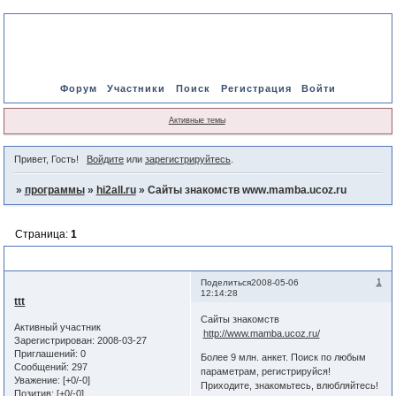
Форум
Участники
Поиск
Регистрация
Войти
Активные темы
Привет, Гость!
Войдите
или
зарегистрируйтесь
.
»
программы
»
hi2all.ru
»
Сайты знакомств www.mamba.ucoz.ru
Страница:
1
Сайты знакомств www.mamba.ucoz.ru
1
Поделиться
2008-05-06
12:14:28
ttt
Сайты знакомств
Активный участник
http://www.mamba.ucoz.ru/
Зарегистрирован
: 2008-03-27
Приглашений:
0
Более 9 млн. анкет. Поиск по любым
Сообщений:
297
параметрам, регистрируйся!
Уважение:
[+0/-0]
Приходите, знакомьтесь, влюбляйтесь!
Позитив:
[+0/-0]