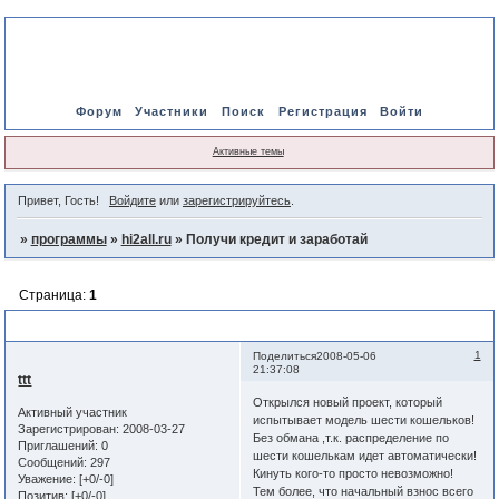
Форум
Участники
Поиск
Регистрация
Войти
Активные темы
Привет, Гость!
Войдите
или
зарегистрируйтесь
.
»
программы
»
hi2all.ru
»
Получи кредит и заработай
Страница:
1
Получи кредит и заработай
1
Поделиться
2008-05-06
21:37:08
ttt
Открылся новый проект, который
Активный участник
испытывает модель шести кошельков!
Зарегистрирован
: 2008-03-27
Без обмана ,т.к. распределение по
Приглашений:
0
шести кошелькам идет автоматически!
Сообщений:
297
Кинуть кого-то просто невозможно!
Уважение:
[+0/-0]
Тем более, что начальный взнос всего
Позитив:
[+0/-0]