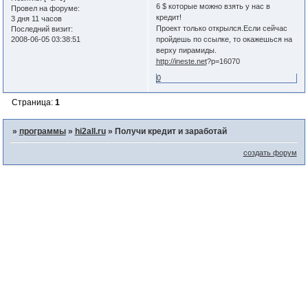
6 $ которые можно взять у нас в
Провел на форуме:
кредит!
3 дня 11 часов
Проект только открылся.Если сейчас
Последний визит:
2008-06-05 03:38:51
пройдешь по ссылке, то окажешься на
верху пирамиды.
http://ineste.net
?p=16070
0
Страница:
1
»
программы
»
hi2all.ru
»
Получи кредит и заработай
создать форум