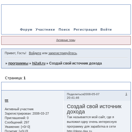
Форум
Участники
Поиск
Регистрация
Войти
Активные темы
Привет, Гость!
Войдите
или
зарегистрируйтесь
.
»
программы
»
hi2all.ru
»
Создай свой источник дохода
Страница:
1
Создай свой источник дохода
1
Поделиться
2008-05-07
20:41:46
ttt
Создай свой источник
Активный участник
дохода
Зарегистрирован
: 2008-03-27
Так называется мой сайт, где я
Приглашений:
0
выложил одну очень интересную
Сообщений:
297
программу для заработка в сети
Уважение:
[+0/-0]
Позитив:
[+0/-0]
http://depo.dax.ru