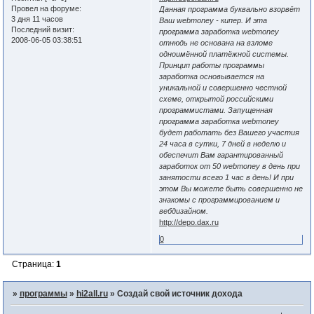
Провел на форуме:
Данная программа буквально взорвёт
3 дня 11 часов
Ваш webmoney - кипер. И эта
Последний визит:
программа заработка webmoney
2008-06-05 03:38:51
отнюдь не основана на взломе
одноимённой платёжной системы.
Принцип работы программы
заработка основывается на
уникальной и совершенно честной
схеме, открытой российскими
программистами. Запущенная
программа заработка webmoney
будет работать без Вашего участия
24 часа в сутки, 7 дней в неделю и
обеспечит Вам гарантированный
заработок от 50 webmoney в день при
занятости всего 1 час в день! И при
этом Вы можете быть совершенно не
знакомы с программированием и
вебдизайном.
http://depo.dax.ru
0
Страница:
1
»
программы
»
hi2all.ru
»
Создай свой источник дохода