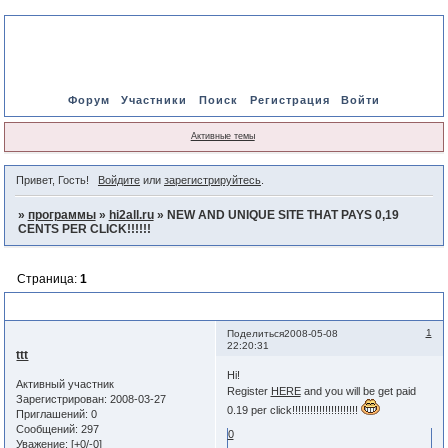
Форум
Участники
Поиск
Регистрация
Войти
Активные темы
Привет, Гость!
Войдите
или
зарегистрируйтесь
.
»
программы
»
hi2all.ru
»
NEW AND UNIQUE SITE THAT PAYS 0,19
CENTS PER CLICK!!!!!!
Страница:
1
NEW AND UNIQUE SITE THAT PAYS 0,19 CENTS PER CLICK!!!!!!
1
Поделиться
2008-05-08
22:20:31
ttt
Hi!
Активный участник
Register
HERE
and you will be get paid
Зарегистрирован
: 2008-03-27
0.19 per click!!!!!!!!!!!!!!!!!!!!!!
Приглашений:
0
Сообщений:
297
0
Уважение:
[+0/-0]