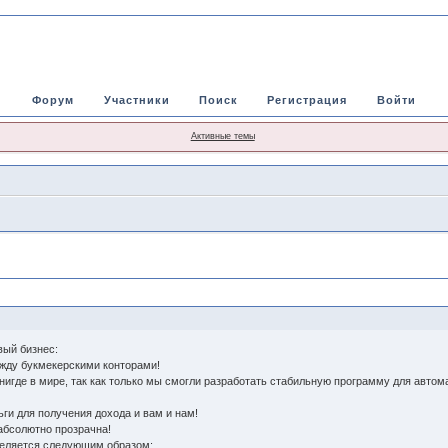
Форум
Участники
Поиск
Регистрация
Войти
Активные темы
вый бизнес:
жду букмекерскими конторами!
нигде в мире, так как только мы смогли разработать стабильную программу для автома
ги для получения дохода и вам и нам!
абсолютно прозрачна!
деляется следующим образом: