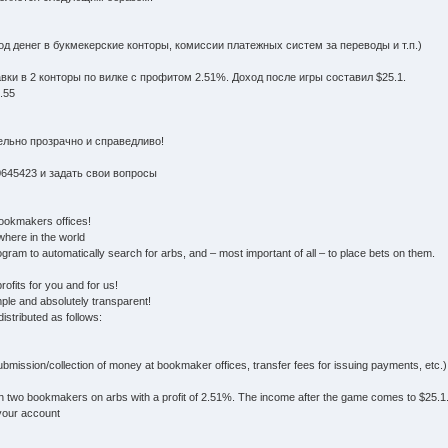
од денег в букмекерские конторы, комиссии платежных систем за переводы и т.п.)
вки в 2 конторы по вилке с профитом 2.51%. Доход после игры составил $25.1.
.55
ельно прозрачно и справедливо!
0645423 и задать свои вопросы
bookmakers offices!
where in the world
gram to automatically search for arbs, and – most important of all – to place bets on them.
fits for you and for us!
mple and absolutely transparent!
distributed as follows:
mission/collection of money at bookmaker offices, transfer fees for issuing payments, etc.)
th two bookmakers on arbs with a profit of 2.51%. The income after the game comes to $25.1
your account