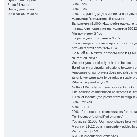
Провел на форуме:
50% - вам
3 дня 11 часов
30% - нам
Последний визит:
2008-06-05 03:38:51
20% - на расходы (комиссии за ввод/выв
Например (примитивный пример):
Вы вложили $1000. Наш робот сделал ста
На ваш счет сразу же начисляется $1012
Мы получаем $7.53
На расходы отчисляется $5.02
Как вы видите в нашем проекте все пред
http://betsprofit.com/?ref=9934
Со мной вы можете связаться по ISQ 41
БОНУСЫ БУДУТ
We offer you absolutely risk-free business:
Earnings on arbitration situations between 
Analogues of our project does not exist any
as only we were able to develop a stable pro
What is required of you?
Nothing! We only use your money to make pro
The scheme of distribution of incomes is si
100% of income (the profits from betting) is 
50% - for you
30% - for us
20% - for expenses (commissions for the sub
For instance (a simplified example):
You invest $1000. Our robot places bets wi
A sum of $1012.55 is immediately added to 
We receive $7.53
$5.02 is allocated for expenses.