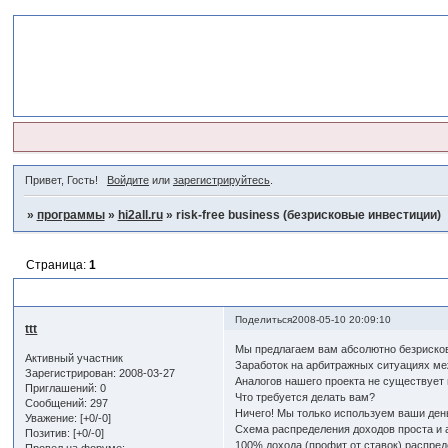
Привет, Гость!
Войдите
или
зарегистрируйтесь
.
»
программы
»
hi2all.ru
»
risk-free business (безрисковые инвестиции)
Страница:
1
risk-free business (безрисковые инвестиции)
Поделиться
2008-05-10 20:09:10
ttt
Мы предлагаем вам абсолютно безриско
Активный участник
Заработок на арбитражных ситуациях ме
Зарегистрирован
: 2008-03-27
Аналогов нашего проекта не существует 
Приглашений:
0
Что требуется делать вам?
Сообщений:
297
Ничего! Мы только используем ваши день
Уважение:
[+0/-0]
Схема распределения доходов проста и 
Позитив:
[+0/-0]
100% дохода (профит от ставок) распре