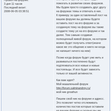
Провел на форуме:
помогать в развитии своих форумов.
3 дня 11 часов
Мы будем просто создавать друг другу
Последний визит:
2008-06-05 03:38:51
на форумах темы и отвечать в них.
К примеру за один оставленный пост на
вашем форуме вы должны будете
оставить пост на его форуме а за
созданную тему на форуме вы также
создаете тему уе на его форуме и так
далее. Тем самым создавая
полноценный живой форум, на котором
можно будет получить ответ(иначе
какое же это общение и никто ни когда
не напишет ничего на нем)
Позже когда форум будет уже жить и
развиваться постепенно будут
подтягиваться все новые и новые
постояльцы. И все будет зависеть
только от вашей активности.
Как вам идея?
Мой маааленький форум
http://forum.salminandrey.ru/
мой ник greathun
Пишем свой ник на форуме и адресс.
Это позволит четко отслеживать
количество постов которые оставили
на вашем форуме и сколько вы им