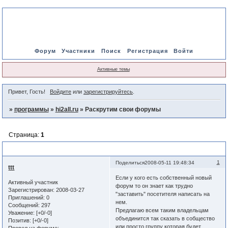
Форум
Участники
Поиск
Регистрация
Войти
Активные темы
Привет, Гость!
Войдите
или
зарегистрируйтесь
.
»
программы
»
hi2all.ru
»
Раскрутим свои форумы
Страница:
1
Раскрутим свои форумы
1
Поделиться
2008-05-11 19:48:34
ttt
Если у кого есть собственный новый
Активный участник
форум то он знает как трудно
Зарегистрирован
: 2008-03-27
"заставить" посетителя написать на
Приглашений:
0
нем.
Сообщений:
297
Предлагаю всем таким владельцам
Уважение:
[+0/-0]
объединится так сказать в собщество
Позитив:
[+0/-0]
или просто группу которая будет