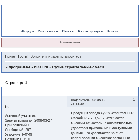
Форум
Участники
Поиск
Регистрация
Войти
Активные темы
Привет, Гость!
Войдите
или
зарегистрируйтесь
.
»
программы
»
hi2all.ru
»
Сухие строительные смеси
Страница:
1
Сухие строительные смеси
1
Поделиться
2008-05-12
18:33:20
ttt
Продукция завода сухих строительных
Активный участник
смесей
ООО "Три-С"
отличается
Зарегистрирован
: 2008-03-27
высоким качеством, экономичностью,
Приглашений:
0
удобством применения и доступными
Сообщений:
297
ценами, что достигается за счёт
Уважение:
[+0/-0]
использования высококачественных
Позитив:
[+0/-0]