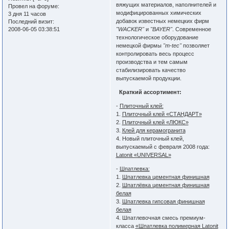
вяжущих материалов, наполнителей и
Провел на форуме:
модифицированных химических
3 дня 11 часов
добавок известных немецких фирм
Последний визит:
2008-06-05 03:38:51
"WACKER"
и
"BAYER"
. Современное
технологическое оборудование
немецкой фирмы
"m-tec"
позволяет
контролировать весь процесс
производства и тем самым
стабилизировать качество
выпускаемой продукции.
Краткий ассортимент:
-
Плиточный клей:
1.
Плиточный клей «СТАНДАРТ»
2.
Плиточный клей «ЛЮКС»
3.
Клей для керамогранита
4. Новый плиточный клей,
выпускаемый с февраля 2008 года:
Latonit «UNIVERSAL»
-
Шпатлевка:
1.
Шпатлевка цементная финишная
2.
Шпатлёвка цементная финишная
белая
3.
Шпатлевка гипсовая финишная
белая
4. Шпатлевочная смесь премиум-
класса
«Шпатлевка полимерная Latonit