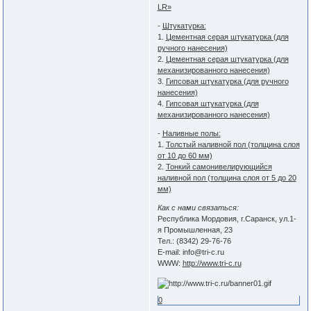
LR»
-
Штукатурка:
1.
Цементная серая штукатурка (для
ручного нанесения)
2.
Цементная серая штукатурка (для
механизированного нанесения)
3.
Гипсовая штукатурка (для ручного
нанесения)
4.
Гипсовая штукатурка (для
механизированного нанесения)
-
Наливные полы:
1.
Толстый наливной пол (толщина слоя
от 10 до 60 мм)
2.
Тонкий самонивелирующийся
наливной пол (толщина слоя от 5 до 20
мм)
Как с нами связаться:
Республика Мордовия, г.Саранск, ул.1-
я Промышленная, 23
Тел.: (8342) 29-76-76
E-mail: info@tri-c.ru
WWW:
http://www.tri-c.ru
0