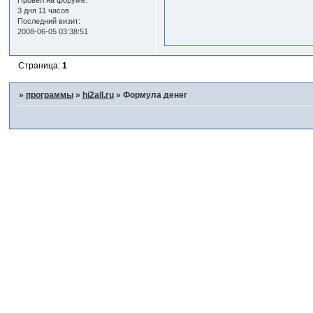
Провел на форуме:
3 дня 11 часов
Последний визит:
2008-06-05 03:38:51
Страница:
1
»
программы
»
hi2all.ru
»
Формула денег