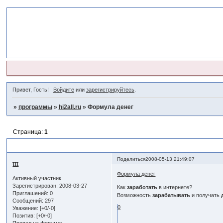
Привет, Гость!
Войдите
или
зарегистрируйтесь
.
»
программы
»
hi2all.ru
»
Формула денег
Страница:
1
Формула денег
Поделиться
2008-05-13 21:49:07
ttt
Формула денег
Активный участник
Зарегистрирован
: 2008-03-27
Как
заработать
в интернете?
Приглашений:
0
Возможность
зарабатывать
и получать
Сообщений:
297
0
Уважение:
[+0/-0]
Позитив:
[+0/-0]