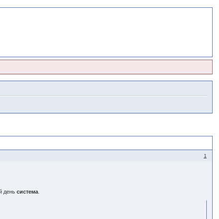
1
й день
система
.