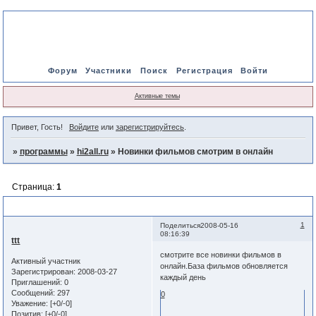
Форум
Участники
Поиск
Регистрация
Войти
Активные темы
Привет, Гость!
Войдите
или
зарегистрируйтесь
.
»
программы
»
hi2all.ru
»
Новинки фильмов смотрим в онлайн
Страница:
1
Новинки фильмов смотрим в онлайн
1
Поделиться
2008-05-16
08:16:39
ttt
смотрите все новинки фильмов в
Активный участник
онлайн.База фильмов обновляется
Зарегистрирован
: 2008-03-27
каждый день
Приглашений:
0
Сообщений:
297
0
Уважение:
[+0/-0]
Позитив:
[+0/-0]