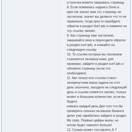
и галочка можете закрывать страницу
8. Если появилась надпись Done и
крестик значит вам эту страницу не
засчитали, значит вы делаете что то не
правильно, тогда просто перейдите
обратно в раздел Surf ads и нажмите на
эту ссылку заново.
9. Как страницу вам засчитали,
закрывайте окно и переходите обратно
в раздел surf ads, и кликайте на
следующую ссылку
10. Те ссылки которые вы покликали
становятся зачеркнутыми, для
проверки, зайдите в раздел surf ads и
обновите страницу (если это
необходимо)
11. Как только все ссылки станут
зачеркнутыми ваша задача на этот
день окончена, заходите на следующий
день и ссылки появятся заново, только
может в большем количестве, если вы
будете
кликать каждый день.Для того что бы
проверить сколько на вашем балансе
денег уже заработано зайдите в раздел
My stats, Первые цифры малы, но
потом будет намного больше!
12. Сумма может составлять 5-7