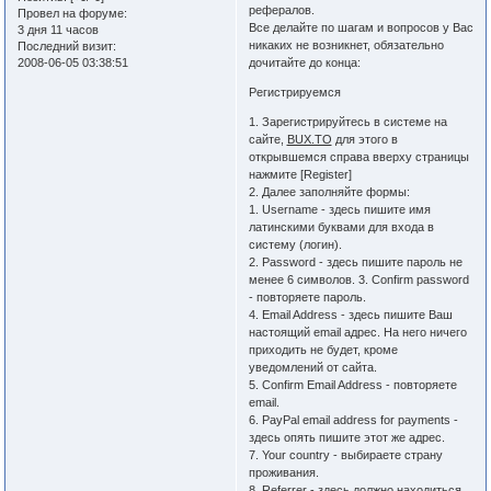
рефералов.
Провел на форуме:
Все делайте по шагам и вопросов у Вас
3 дня 11 часов
никаких не возникнет, обязательно
Последний визит:
2008-06-05 03:38:51
дочитайте до конца:
Регистрируемся
1. Зарегистрируйтесь в системе на
сайте,
BUX.TO
для этого в
открывшемся справа вверху страницы
нажмите [Register]
2. Далее заполняйте формы:
1. Username - здесь пишите имя
латинскими буквами для входа в
систему (логин).
2. Password - здесь пишите пароль не
менее 6 символов. 3. Confirm password
- повторяете пароль.
4. Email Address - здесь пишите Ваш
настоящий email адрес. На него ничего
приходить не будет, кроме
уведомлений от сайта.
5. Confirm Email Address - повторяете
email.
6. PayPal email address for payments -
здесь опять пишите этот же адрес.
7. Your country - выбираете страну
проживания.
8. Referrer - здесь должно находиться