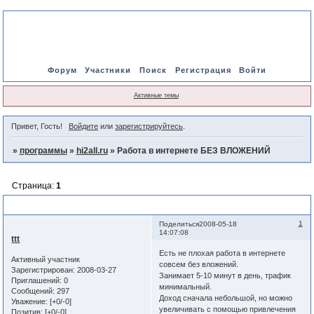
Форум
Участники
Поиск
Регистрация
Войти
Активные темы
Привет, Гость!
Войдите
или
зарегистрируйтесь
.
»
программы
»
hi2all.ru
»
Работа в интернете БЕЗ ВЛОЖЕНИЙ
Страница:
1
Работа в интернете БЕЗ ВЛОЖЕНИЙ
1
Поделиться
2008-05-18
14:07:08
ttt
Есть не плохая работа в интернете
Активный участник
совсем без вложений.
Зарегистрирован
: 2008-03-27
Занимает 5-10 минут в день, трафик
Приглашений:
0
минимальный.
Сообщений:
297
Доход сначала небольшой, но можно
Уважение:
[+0/-0]
увеличивать с помощью привлечения
Позитив:
[+0/-0]