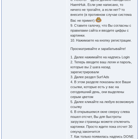
HaemHuk. Если уже написано, то
ничего не трогайте, а если нет? то
внесите (в противном случае система
Вас не примет)
9. Ставите галочку, что Вы согласны с
правилами сайта и вводите цифры с
картинки.
10. Нажимаете на кнопку регистрации.
Просматривайте и зарабатывайте!
1. Далее нажимайте на надпись Login
2. Теперь вводите ваш логин и пароль,
которые вы 2 шага назад
зарегистрировали
3. Далее раздел Surf Ads
4. В этом разделе показаны все Ваши
ссылки, которые есть у вас на
сегодняшний день, они выделены
серым цветом
5. Далее кликайте на любую возможную
ссылку
6. В открывшемся окне сверху слева
пошел отсчет, Вы для быстроты
загрузки страницы можете отключить
картинки. Просто ждите пока отсчет 30
секунд закончится
7. Как только появилась надпись DONE