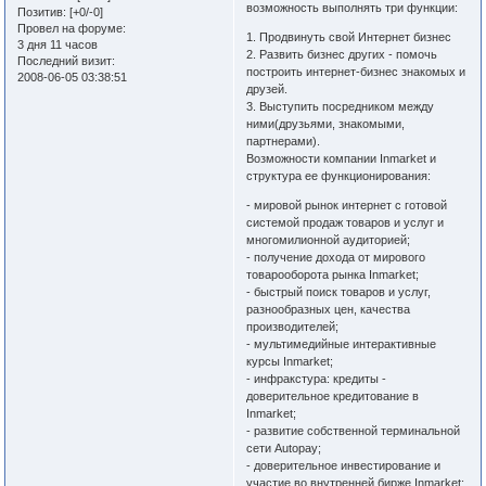
возможность выполнять три функции:
Позитив:
[+0/-0]
Провел на форуме:
1. Продвинуть свой Интернет бизнес
3 дня 11 часов
2. Развить бизнес других - помочь
Последний визит:
построить интернет-бизнес знакомых и
2008-06-05 03:38:51
друзей.
3. Выступить посредником между
ними(друзьями, знакомыми,
партнерами).
Возможности компании Inmarket и
структура ее функционирования:
- мировой рынок интернет с готовой
системой продаж товаров и услуг и
многомилионной аудиторией;
- получение дохода от мирового
товарооборота рынка Inmarket;
- быстрый поиск товаров и услуг,
разнообразных цен, качества
производителей;
- мультимедийные интерактивные
курсы Inmarket;
- инфракстура: кредиты -
доверительное кредитование в
Inmarket;
- развитие собственной терминальной
сети Autopay;
- доверительное инвестирование и
участие во внутренней бирже Inmarket;