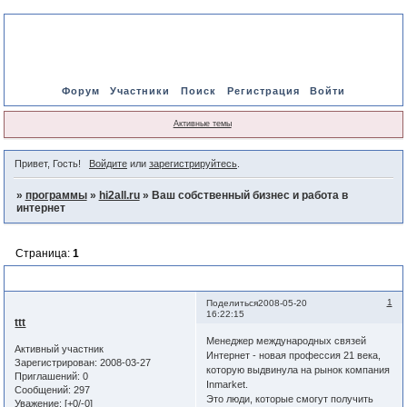
Форум
Участники
Поиск
Регистрация
Войти
Активные темы
Привет, Гость!
Войдите
или
зарегистрируйтесь
.
»
программы
»
hi2all.ru
»
Ваш собственный бизнес и работа в
интернет
Страница:
1
Ваш собственный бизнес и работа в интернет
1
Поделиться
2008-05-20
16:22:15
ttt
Менеджер международных связей
Активный участник
Интернет - новая профессия 21 века,
Зарегистрирован
: 2008-03-27
которую выдвинула на рынок компания
Приглашений:
0
Inmarket.
Сообщений:
297
Это люди, которые смогут получить
Уважение:
[+0/-0]