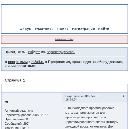
Форум
Участники
Поиск
Регистрация
Войти
Активные темы
Привет, Гость!
Войдите
или
зарегистрируйтесь
.
»
программы
»
hi2all.ru
»
Профнастил, производство, оборудование,
линии прокатные.
Страница:
1
Профнастил, производство, оборудование, линии прокатные.
1
Поделиться
2008-05-20
18:29:54
ttt
Стан холодного профилирования
Активный участник
металла предназначен для
Зарегистрирован
: 2008-03-27
производства профнастила
Приглашений:
0
(профилированного листа) методом
Сообщений:
297
холодной прокатки металла. Для
Уважение:
[+0/-0]