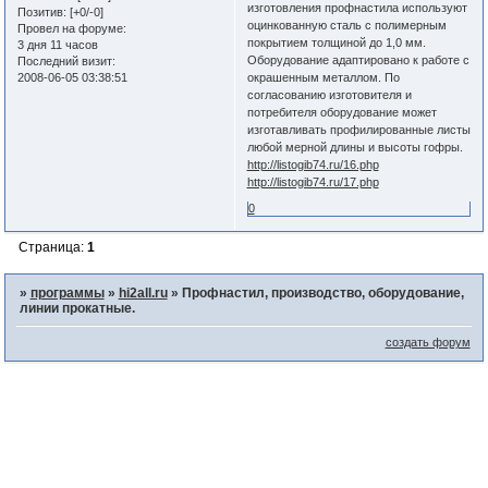
изготовления профнастила используют
Позитив:
[+0/-0]
оцинкованную сталь с полимерным
Провел на форуме:
покрытием толщиной до 1,0 мм.
3 дня 11 часов
Оборудование адаптировано к работе с
Последний визит:
2008-06-05 03:38:51
окрашенным металлом. По
согласованию изготовителя и
потребителя оборудование может
изготавливать профилированные листы
любой мерной длины и высоты гофры.
http://listogib74.ru/16.php
http://listogib74.ru/17.php
0
Страница:
1
»
программы
»
hi2all.ru
»
Профнастил, производство, оборудование,
линии прокатные.
создать форум