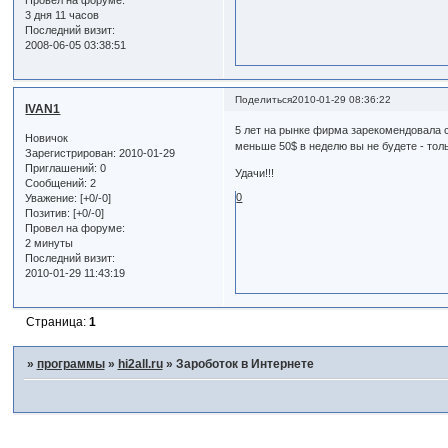
Провел на форуме:
3 дня 11 часов
Последний визит:
2008-06-05 03:38:51
Поделиться
2010-01-29 08:36:22
IVAN1
5 лет на рынке фирма зарекомендовала с
Новичок
меньше 50$ в неделю вы не будете - тол
Зарегистрирован
: 2010-01-29
Приглашений:
0
Удачи!!!
Сообщений:
2
0
Уважение:
[+0/-0]
Позитив:
[+0/-0]
Провел на форуме:
2 минуты
Последний визит:
2010-01-29 11:43:19
Страница:
1
»
программы
»
hi2all.ru
»
Зароботок в Интернете