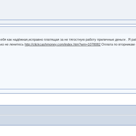
ебя как надёжная,исправно платящая за не тягостную работу приличные деньги . Я раб
ько не ленитесь
http://clickcashmoney.com/index.htm?wm=1078082
Оплата по вторникам с