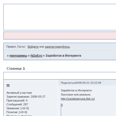
Привет, Гость!
Войдите
или
зарегистрируйтесь
.
»
программы
»
hi2all.ru
»
Зароботок в Интернете
Страница:
1
Зароботок в Интернете
Поделиться
2008-05-21 23:22:06
ttt
Заработок в Интернете.
Активный участник
Лохотрон или реально.
Зарегистрирован
: 2008-03-27
http://zarabotayuna.0pk.ru/
Приглашений:
0
Сообщений:
297
0
Уважение:
[+0/-0]
Позитив:
[+0/-0]