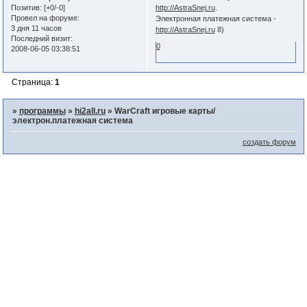
Позитив:
[+0/-0]
http://AstraSnej.ru
.
Провел на форуме:
Электронная платежная система -
3 дня 11 часов
http://AstraSnej.ru
8)
Последний визит:
0
2008-06-05 03:38:51
Страница:
1
»
программы
»
hi2all.ru
»
WarCraft игровые карты/
электрон.платежная система
создать форум