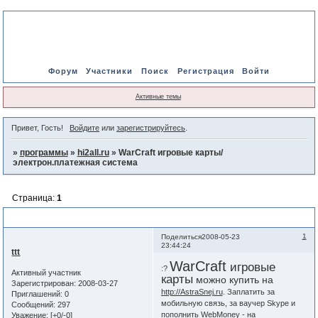
Форум
Участники
Поиск
Регистрация
Войти
Активные темы
Привет, Гость!
Войдите
или
зарегистрируйтесь
.
»
программы
»
hi2all.ru
»
WarCraft игровые карты/
электрон.платежная система
Страница:
1
WarCraft игровые карты/электрон.платежная система
1
Поделиться
2008-05-23
23:44:24
ttt
WarCraft
игровые
:?
Активный участник
карты
можно купить на
Зарегистрирован
: 2008-03-27
http://AstraSnej.ru
. Заплатить за
Приглашений:
0
мобильную связь, за ваучер Skype и
Сообщений:
297
пополнить WebMoney - на
Уважение:
[+0/-0]