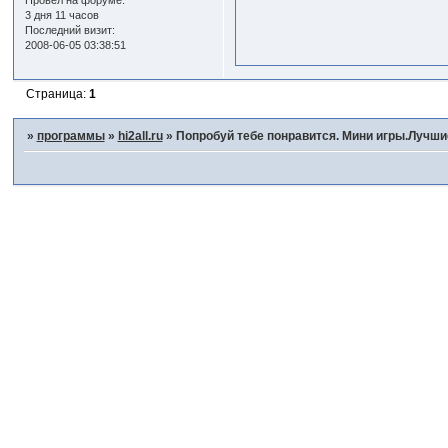
Провел на форуме:
3 дня 11 часов
Последний визит:
2008-06-05 03:38:51
Страница:
1
»
программы
»
hi2all.ru
»
Попробуй тебе понравится. Мини игры.Лучш