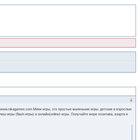
1
.www.nikagames.com Мини игры, это простые маленькие игры: детские и взрослые
еш-игры (flash-игры) и онлайн(online)-игры. Получайте море позитива, азарта и