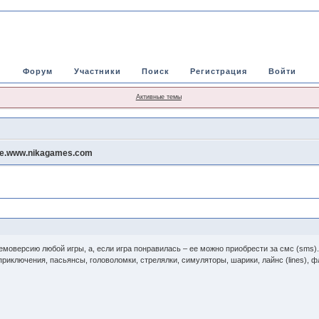
Форум
Участники
Поиск
Регистрация
Войти
Активные темы
ие.www.nikagames.com
моверсию любой игры, а, если игра понравилась – ее можно приобрести за смс (sms)
-приключения, пасьянсы, головоломки, стрелялки, симуляторы, шарики, лайнс (lines), фл