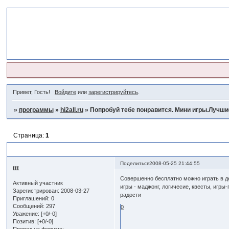
Привет, Гость!
Войдите
или
зарегистрируйтесь
.
»
программы
»
hi2all.ru
»
Попробуй тебе понравится. Мини игры.Лучш
Страница:
1
Попробуй тебе понравится. Мини игры.Лучшие.www.nikagames.com
Поделиться
2008-05-25 21:44:55
ttt
Совершенно бесплатно можно играть в де
Активный участник
игры - маджонг, логичесие, квесты, игры
Зарегистрирован
: 2008-03-27
радости
Приглашений:
0
Сообщений:
297
0
Уважение:
[+0/-0]
Позитив:
[+0/-0]