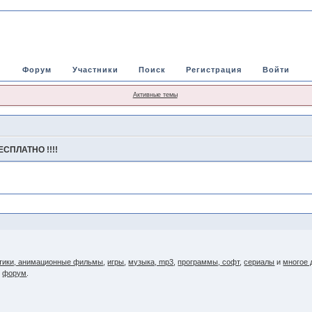
Форум
Участники
Поиск
Регистрация
Войти
Активные темы
ЕСПЛАТНО !!!!
тики, анимационные фильмы
,
игры
,
музыка, mp3
,
программы, софт
,
сериалы
и
многое 
и
форум
.