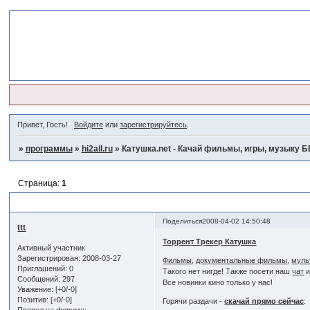
Привет, Гость!
Войдите
или
зарегистрируйтесь
.
»
программы
»
hi2all.ru
»
Катушка.net - Качай фильмы, игры, музыку Б
Страница:
1
Катушка.net - Качай фильмы, игры, музыку БЕСПЛАТНО !!!!
Поделиться
2008-04-02 14:50:48
ttt
Торрент Трекер Катушка
Активный участник
Зарегистрирован
: 2008-03-27
Фильмы
,
документальные фильмы
,
муль
Приглашений:
0
Такого нет нигде! Также посети наш
чат
Сообщений:
297
Все новинки кино только у нас!
Уважение:
[+0/-0]
Позитив:
[+0/-0]
Горячи раздачи -
скачай прямо сейчас
: