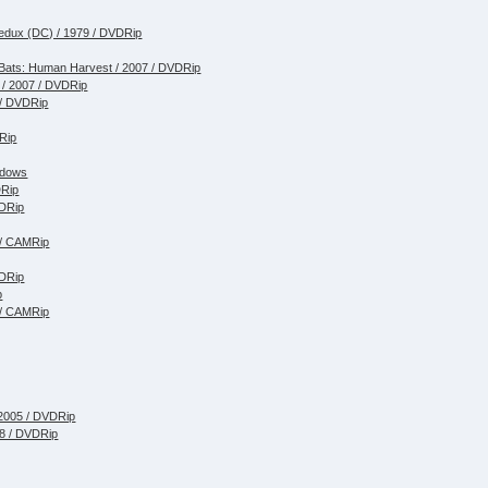
dux (DC) / 1979 / DVDRip
ats: Human Harvest / 2007 / DVDRip
 / 2007 / DVDRip
 / DVDRip
Rip
ndows
DRip
VDRip
 / CAMRip
VDRip
p
 / CAMRip
2005 / DVDRip
88 / DVDRip