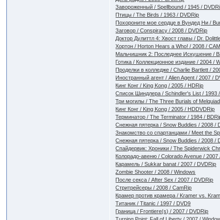
Завороженный / Spellbound / 1945 / DVDR
Птицы / The Birds / 1963 / DVDRip
Похороните мое сердце в Вундед Ни / Bur
Заговор / Conspiracy / 2008 / DVDRip
Доктор Дулиттл 4: Хвост главы / Dr. Dolittle
Xортон / Horton Hears a Who! / 2008 / CA
Мальчишник 2: Последнее Искушение / Bach
Готика / Коллекционное издание / 2004 / 
Проделки в колледже / Charlie Bartlett / 2
Иностранный агент / Alien Agent / 2007 / 
Кинг Конг / King Kong / 2005 / HDRip
Список Шиндлера / Schindler's List / 1993
Три могилы / The Three Burials of Melquia
Кинг Конг / King Kong / 2005 / HDDVDRip
Терминатор / The Terminator / 1984 / BDRi
Снежная пятерка / Snow Buddies / 2008 /
Знакомство со спартанцами / Meet the Sp
Снежная пятерка / Snow Buddies / 2008 /
Спайдервик: Хроники / The Spiderwick Chr
Колорадо-авеню / Colorado Avenue / 2007
Карамель / Sukkar banat / 2007 / DVDRip
Zombie Shooter / 2008 / Windows
После секса / After Sex / 2007 / DVDRip
Стритрейсеры / 2008 / CamRip
Крамер против крамера / Kramer vs. Kram
Титаник / Titanic / 1997 / DVD9
Граница / Frontiere(s) / 2007 / DVDRip
Turning Point: Fall of Liberty / 2007 / Windo