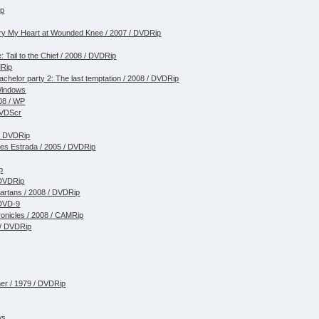
ip
y My Heart at Wounded Knee / 2007 / DVDRip
: Tail to the Chief / 2008 / DVDRip
MRip
elor party 2: The last temptation / 2008 / DVDRip
Windows
008 / WP
DVDScr
 / DVDRip
des Estrada / 2005 / DVDRip
p
 DVDRip
artans / 2008 / DVDRip
 DVD-9
onicles / 2008 / CAMRip
 / DVDRip
er / 1979 / DVDRip
ws