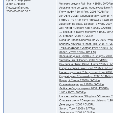
Провел на форуме:
Человек дождя / Rain Man / 1988 / DVDRip
3 дня 11 часов
Последний визит:
Апокалипсис сегодня / Apocalypse Now Re
2008-06-05 03:38:51
Полупрофи / Semi-Pro / 2008 / CAMRip
Летучие мыши: Операция уничтожения / B
Потому что я так хочу / Because I Said So
Лицензия на брак / License To Wed / 2007
Дон Кихот / Donkey Xote / 2008 / CAMRip
12 обезьян / Twelve Monkeys / 1995 / DVD
20 сигарет / 2007 / DVDRip
Need for Speed Underground 2 / 2006 / Wi
Корабль-призрак / Ghost Ship / 2002 / DV
Точка обстрела / Vantage Point / 2008 / D
Завет / Zavet / 2007/ DVDRip
Залечь на дно в Брюгге / In Bruges / 2008
Чистильщик / Cleaner / 2007 / DVDScr
Вампирша / Rise: Blood Hunter / 2007 / D
Озеро смерти / Lake Dead / 2007 / DVDRi
Папа студентки / College Road Trip / 2008
Судный день / Doomsday / 2008 / CAMRip
Карвер / Carver / 2008 / DVDRip
Осенний марафон / 1979 / DVDRip
Люблю тебя до смерти / 2008 / DVDRip
1408 / 2007 / DVDRip
Царство небесное / Kingdom Of Heaven / 
Опасные связи / Dangerous Liaisons / 19
День радио / 2003 / DVDRip
Золото Трои / 2008 / SATRip
День радио / 2008 / CAMRip