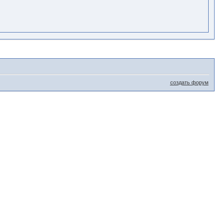
создать форум