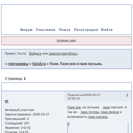
Форум
Участники
Поиск
Регистрация
Войти
Активные темы
Привет, Гость!
Войдите
или
зарегистрируйтесь
.
»
программы
»
hi2all.ru
»
Панк. Панк рок и панк музыка.
Страница:
1
Панк. Панк рок и панк музыка.
1
Поделиться
2008-05-27
14:04:16
ttt
Панк рок
, на лучшем -
панк
портале. А
Активный участник
так же -
панк группы
,
панк форум
и
Зарегистрирован
: 2008-03-27
возможность
панк скачать
.
Приглашений:
0
Сообщений:
297
0
Уважение:
[+0/-0]
Позитив:
[+0/-0]