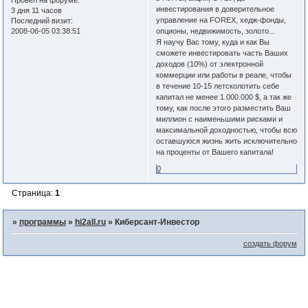
Провел на форуме:
инвестирования в доверительное
3 дня 11 часов
управление на FOREX, хедж-фонды,
Последний визит:
2008-06-05 03:38:51
опционы, недвижимость, золото...
Я научу Вас тому, куда и как Вы
сможете инвестировать часть Ваших
доходов (10%) от электронной
коммерции или работы в реале, чтобы
в течение 10-15 летсколотить себе
капитал не менее 1.000.000 $, а так же
тому, как после этого разместить Ваш
миллион с наименьшими рисками и
максимальной доходностью, чтобы всю
оставшуюся жизнь жить исключительно
на проценты от Вашего капитала!
0
Страница:
1
»
программы
»
hi2all.ru
»
Киберсант-Инвестор
создать форум