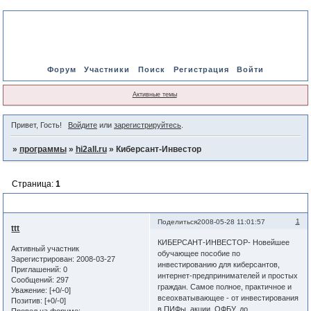
Форум
Участники
Поиск
Регистрация
Войти
Активные темы
Привет, Гость!
Войдите
или
зарегистрируйтесь
.
»
программы
»
hi2all.ru
»
Киберсант-Инвестор
Страница:
1
Киберсант-Инвестор
1
Поделиться
2008-05-28 11:01:57
ttt
КИБЕРСАНТ-ИНВЕСТОР- Новейшее
Активный участник
обучающее пособие по
Зарегистрирован
: 2008-03-27
инвестированию для киберсантов,
Приглашений:
0
интернет-предпринимателей и простых
Сообщений:
297
граждан. Самое полное, практичное и
Уважение:
[+0/-0]
всеохватывающее - от инвестирования
Позитив:
[+0/-0]
в ПИФы, акции, ОФБУ, до