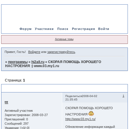
Форум
Участники
Поиск
Регистрация
Войти
Активные темы
Привет, Гость!
Войдите
или
зарегистрируйтесь
.
»
программы
»
hi2all.ru
»
СКОРАЯ ПОМОЩЬ ХОРОШЕГО
НАСТРОЕНИЯ :) www.03.my1.ru
Страница:
1
СКОРАЯ ПОМОЩЬ ХОРОШЕГО НАСТРОЕНИЯ :) www.03.my1.ru
1
Поделиться
2008-04-02
21:35:45
ttt
СКОРАЯ ПОМОЩЬ ХОРОШЕГО
Активный участник
НАСТРОЕНИЯ
Зарегистрирован
: 2008-03-27
http://www.03.my1.ru/
Приглашений:
0
Сообщений:
297
Обновление информации каждый
Уважение:
[+0/-0]