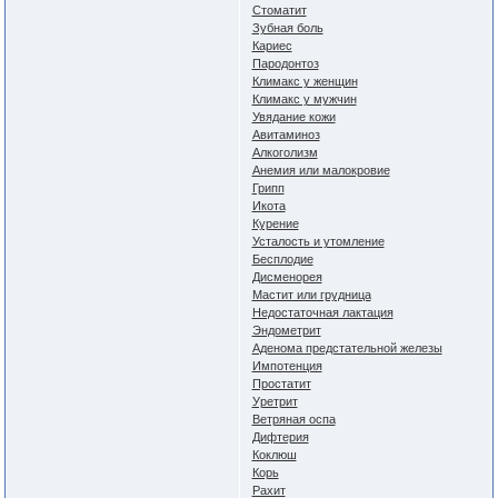
Стоматит
Зубная боль
Кариес
Пародонтоз
Климакс у женщин
Климакс у мужчин
Увядание кожи
Авитаминоз
Алкоголизм
Анемия или малокровие
Грипп
Икота
Курение
Усталость и утомление
Бесплодие
Дисменорея
Мастит или грудница
Недостаточная лактация
Эндометрит
Аденома предстательной железы
Импотенция
Простатит
Уретрит
Ветряная оспа
Дифтерия
Коклюш
Корь
Рахит