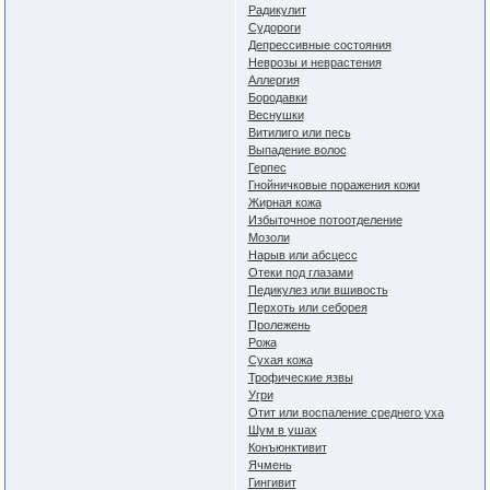
Радикулит
Судороги
Депрессивные состояния
Неврозы и неврастения
Аллергия
Бородавки
Веснушки
Витилиго или песь
Выпадение волос
Герпес
Гнойничковые поражения кожи
Жирная кожа
Избыточное потоотделение
Мозоли
Нарыв или абсцесс
Отеки под глазами
Педикулез или вшивость
Перхоть или себорея
Пролежень
Рожа
Сухая кожа
Трофические язвы
Угри
Отит или воспаление среднего уха
Шум в ушах
Конъюнктивит
Ячмень
Гингивит