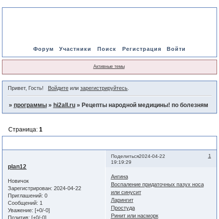
Форум
Участники
Поиск
Регистрация
Войти
Активные темы
Привет, Гость!
Войдите
или
зарегистрируйтесь
.
»
программы
»
hi2all.ru
»
Рецепты народной медицины! по болезням
Страница:
1
Рецепты народной медицины! по болезням
1
Поделиться
2024-04-22
19:19:29
plan12
Ангина
Новичок
Воспаление придаточных пазух носа
Зарегистрирован
: 2024-04-22
или синусит
Приглашений:
0
Ларингит
Сообщений:
1
Простуда
Уважение:
[+0/-0]
Ринит или насморк
Позитив:
[+0/-0]