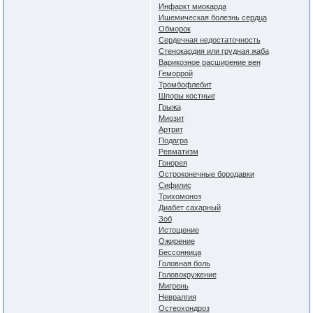
Инфаркт миокарда
Ишемическая болезнь сердца
Обморок
Сердечная недостаточность
Стенокардия или грудная жаба
Варикозное расширение вен
Геморрой
Тромбофлебит
Шпоры костные
Грыжа
Миозит
Артрит
Подагра
Ревматизм
Гонорея
Остроконечные бородавки
Сифилис
Трихомоноз
Диабет сахарный
Зоб
Истощение
Ожирение
Бессонница
Головная боль
Головокружение
Мигрень
Невралгия
Остеохондроз