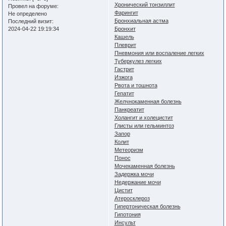
Хронический тонзиллит
Провел на форуме:
Фарингит
Не определено
Бронхиальная астма
Последний визит:
2024-04-22 19:19:34
Бронхит
Кашель
Плеврит
Пневмония или воспаление легких
Туберкулез легких
Гастрит
Изжога
Рвота и тошнота
Гепатит
Желчнокаменная болезнь
Панкреатит
Холангит и холецистит
Глисты или гельминтоз
Запор
Колит
Метеоризм
Понос
Мочекаменная болезнь
Задержка мочи
Недержание мочи
Цистит
Атеросклероз
Гипертоническая болезнь
Гипотония
Инсульт