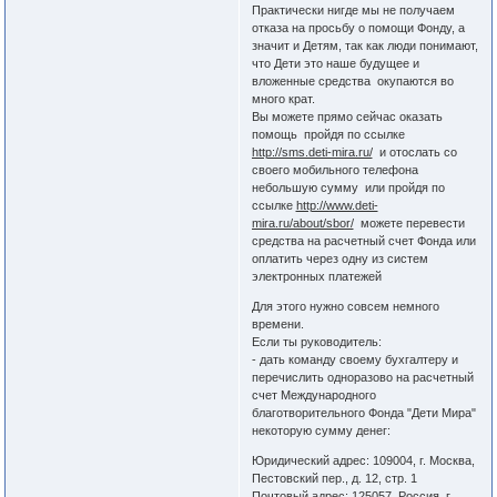
Практически нигде мы не получаем
отказа на просьбу о помощи Фонду, а
значит и Детям, так как люди понимают,
что Дети это наше будущее и
вложенные средства окупаются во
много крат.
Вы можете прямо сейчас оказать
помощь пройдя по ссылке
http://sms.deti-mira.ru/
и отослать со
своего мобильного телефона
небольшую сумму или пройдя по
ссылке
http://www.deti-
mira.ru/about/sbor/
можете перевести
средства на расчетный счет Фонда или
оплатить через одну из систем
электронных платежей
Для этого нужно совсем немного
времени.
Если ты руководитель:
- дать команду своему бухгалтеру и
перечислить одноразово на расчетный
счет Международного
благотворительного Фонда "Дети Мира"
некоторую сумму денег:
Юридический адрес: 109004, г. Москва,
Пестовский пер., д. 12, стр. 1
Почтовый адрес: 125057, Россия, г.