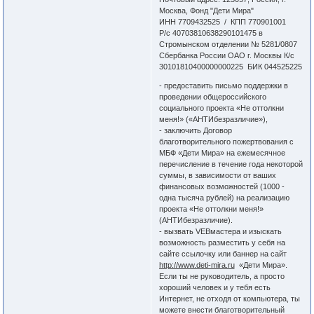
Москва, Фонд "Дети Мира"
ИНН 7709432525 / КПП 770901001
Р/с 40703810638290101475 в
Стромынском отделении № 5281/0807
Сбербанка России ОАО г. Москвы К/с
30101810400000000225 БИК 044525225
- предоставить письмо поддержки в
проведении общероссийского
социального проекта «Не оттолкни
меня!» («АНТИбезразличие»),
- заключить Договор
благотворительного пожертвования с
МБФ «Дети Мира» на ежемесячное
перечисление в течение года некоторой
суммы, в зависимости от ваших
финансовых возможностей (1000 -
одна тысяча рублей) на реализацию
проекта «Не оттолкни меня!»
(АНТИбезразличие).
- вызвать VEBмастера и изыскать
возможность разместить у себя на
сайте ссылочку или баннер на сайт
http://www.deti-mira.ru
«Дети Мира».
Если ты не руководитель, а просто
хороший человек и у тебя есть
Интернет, не отходя от компьютера, ты
можете внести благотворительный