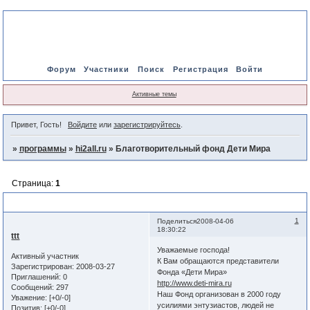
Форум
Участники
Поиск
Регистрация
Войти
Активные темы
Привет, Гость!
Войдите
или
зарегистрируйтесь
.
»
программы
»
hi2all.ru
»
Благотворительный фонд Дети Мира
Страница:
1
Благотворительный фонд Дети Мира
1
Поделиться
2008-04-06
18:30:22
ttt
Уважаемые господа!
Активный участник
К Вам обращаются представители
Зарегистрирован
: 2008-03-27
Фонда «Дети Мира»
Приглашений:
0
http://www.deti-mira.ru
Сообщений:
297
Наш Фонд организован в 2000 году
Уважение:
[+0/-0]
усилиями энтузиастов, людей не
Позитив:
[+0/-0]