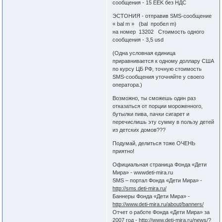
сообщения - 15 EEK без НДС
ЭСТОНИЯ - отправив SMS-сообщение
« bal m » (bal пробел m)
на номер 13202 Стоимость одного
сообщения - 3,5 usd
(Одна условная единица
приравнивается к одному доллару США
по курсу ЦБ РФ, точную стоимость
SMS-сообщения уточняйте у своего
оператора.)
Возможно, ты сможешь один раз
отказаться от порции мороженного,
бутылки пива, пачки сигарет и
перечислишь эту сумму в пользу детей
из детских домов???
Подумай, делиться тоже ОЧЕНЬ
приятно!
Официальная страница Фонда «Дети
Мира» - wwwdeti-mira.ru
SMS – портал Фонда «Дети Мира» -
http://sms.deti-mira.ru/
Баннеры Фонда «Дети Мира» -
http://www.deti-mira.ru/about/banners/
Отчет о работе Фонда «Дети Мира» за
2007 год -
http://www.deti-mira.ru/news/?