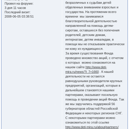
безразличных к судьбам детей
Провел на форуме:
обделенных вниманием взрослых и
3 дня 11 часов
государства. На протяжении всего
Последний визит:
2008-06-05 03:38:51
времени мы занимаемся
благотворительной деятельностью
направленной на помощь детям-
сиротам, оставшихся без попечения
родителей, детским домам,
интернатам, детям инвалидам, в
помощи мы не отказываем практически
ни кому из нуждающихся.
За время существования Фонда
проведено множество акций, с отчетом
о которых можно ознакомится на
нашем сайте
http://www.deti-
mira.ru/news/?i_7=1660
. К нашей
деятельности не остаются
равнодушными руководители крупных
предприятий, организаций, которые в
дальнейшем становятся нашими
партнерами, оказывают посильную
помощь в проведении акций Фонда. Так
же мы заручились поддержкой 56
губернаторов областей Российской
Федерации и некоторых регионов СНГ.
С некоторыми партнерами можно
ознакомиться по этой ссылке
http://www.deti-mira.ru/about/partners/