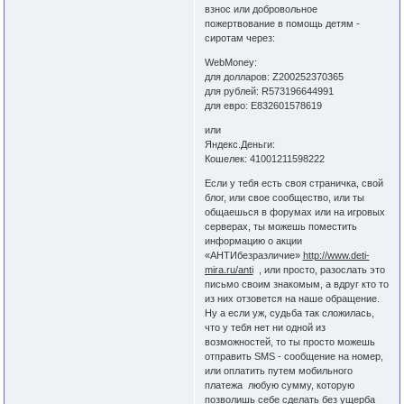
взнос или добровольное
пожертвование в помощь детям -
сиротам через:
WebMoney:
для долларов: Z200252370365
для рублей: R573196644991
для евро: E832601578619
или
Яндекс.Деньги:
Кошелек: 41001211598222
Если у тебя есть своя страничка, свой
блог, или свое сообщество, или ты
общаешься в форумах или на игровых
серверах, ты можешь поместить
информацию о акции
«АНТИбезразличие»
http://www.deti-
mira.ru/anti
, или просто, разослать это
письмо своим знакомым, а вдруг кто то
из них отзовется на наше обращение.
Ну а если уж, судьба так сложилась,
что у тебя нет ни одной из
возможностей, то ты просто можешь
отправить SMS - сообщение на номер,
или оплатить путем мобильного
платежа любую сумму, которую
позволишь себе сделать без ущерба