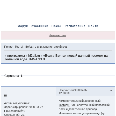
Форум
Участники
Поиск
Регистрация
Войти
Активные темы
Привет, Гость!
Войдите
или
зарегистрируйтесь
.
»
программы
»
hi2all.ru
»
«Волга-Волга» новый дачный поселок на
Большой воде. НАЧАЛО П
Страница:
1
«Волга-Волга» новый дачный поселок на Большой воде. НАЧАЛО
П
1
Поделиться
2008-04-07
12:20:59
ttt
Комфортабельный деревянный
Активный участник
коттедж
, Ваш собственный приватный
Зарегистрирован
: 2008-03-27
пляж и девственная природа
Приглашений:
0
Иваньковского водохранилища (др.
Сообщений:
297