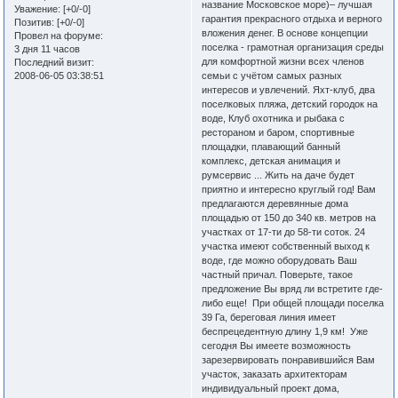
название Московское море)– лучшая
Уважение:
[+0/-0]
гарантия прекрасного отдыха и верного
Позитив:
[+0/-0]
вложения денег. В основе концепции
Провел на форуме:
поселка - грамотная организация среды
3 дня 11 часов
для комфортной жизни всех членов
Последний визит:
2008-06-05 03:38:51
семьи с учётом самых разных
интересов и увлечений. Яхт-клуб, два
поселковых пляжа, детский городок на
воде, Клуб охотника и рыбака с
рестораном и баром, спортивные
площадки, плавающий банный
комплекс, детская анимация и
румсервис ... Жить на даче будет
приятно и интересно круглый год! Вам
предлагаются деревянные дома
площадью от 150 до 340 кв. метров на
участках от 17-ти до 58-ти соток. 24
участка имеют собственный выход к
воде, где можно оборудовать Ваш
частный причал. Поверьте, такое
предложение Вы вряд ли встретите где-
либо еще! При общей площади поселка
39 Га, береговая линия имеет
беспрецедентную длину 1,9 км! Уже
сегодня Вы имеете возможность
зарезервировать понравившийся Вам
участок, заказать архитекторам
индивидуальный проект дома,