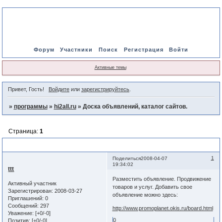
Форум
Участники
Поиск
Регистрация
Войти
Активные темы
Привет, Гость!
Войдите
или
зарегистрируйтесь
.
»
программы
»
hi2all.ru
»
Доска объявлений, каталог сайтов.
Страница:
1
Доска объявлений, каталог сайтов.
1
Поделиться
2008-04-07
19:34:02
ttt
Разместить объявление. Продвижение
Активный участник
товаров и услуг. Добавить свое
Зарегистрирован
: 2008-03-27
объявление можно здесь:
Приглашений:
0
Сообщений:
297
http://www.promoplanet.okis.ru/board.html
Уважение:
[+0/-0]
0
Позитив:
[+0/-0]